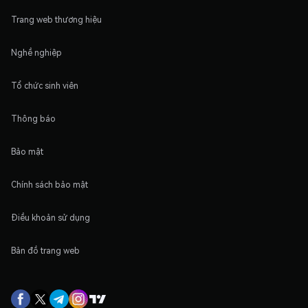
Trang web thương hiệu
Nghề nghiệp
Tổ chức sinh viên
Thông báo
Bảo mật
Chính sách bảo mật
Điều khoản sử dụng
Bản đồ trang web