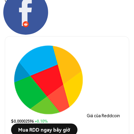
Chia sẻ:
Giá của Reddcoin
$0.00002596
+0.10%
Mua RDD ngay bây giờ