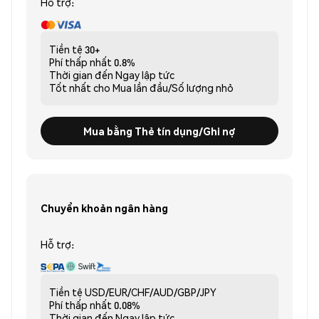
Hỗ trợ:
Tiền tệ
30+
Phí thấp nhất
0.8%
Thời gian đến
Ngay lập tức
Tốt nhất cho
Mua lần đầu/Số lượng nhỏ
Mua bằng Thẻ tín dụng/Ghi nợ
Chuyển khoản ngân hàng
Hỗ trợ:
Tiền tệ
USD/EUR/CHF/AUD/GBP/JPY
Phí thấp nhất
0.08%
Thời gian đến
Ngay lập tức