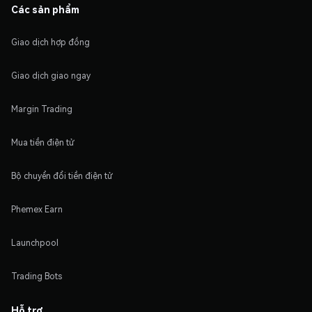
Các sản phẩm
Giao dịch hợp đồng
Giao dịch giao ngay
Margin Trading
Mua tiền điện tử
Bộ chuyển đổi tiền điện tử
Phemex Earn
Launchpool
Trading Bots
Hỗ trợ