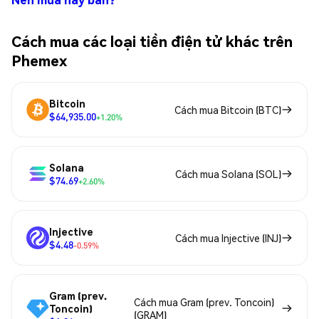
Cách mua các loại tiền điện tử khác trên
Phemex
Bitcoin
Cách mua Bitcoin (BTC)
$64,935.00
+1.20%
Solana
Cách mua Solana (SOL)
$74.69
+2.60%
Injective
Cách mua Injective (INJ)
$4.48
-0.59%
Gram (prev.
Cách mua Gram (prev. Toncoin)
Toncoin)
(GRAM)