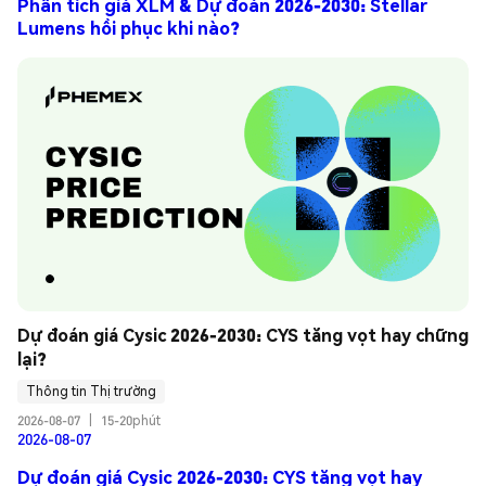
Phân tích giá XLM & Dự đoán 2026-2030: Stellar
Lumens hồi phục khi nào?
Dự đoán giá Cysic 2026-2030: CYS tăng vọt hay chững 
lại?
Thông tin Thị trường
2026-08-07
|
15-20phút
2026-08-07
Dự đoán giá Cysic 2026-2030: CYS tăng vọt hay