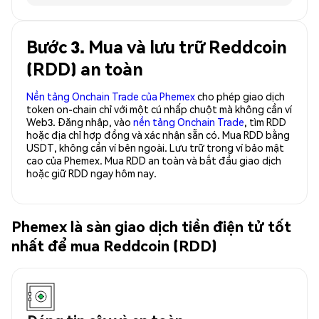
Bước 3. Mua và lưu trữ Reddcoin
(RDD) an toàn
Nền tảng Onchain Trade của Phemex
cho phép giao dịch
token on-chain chỉ với một cú nhấp chuột mà không cần ví
Web3. Đăng nhập, vào
nền tảng Onchain Trade
, tìm RDD
hoặc địa chỉ hợp đồng và xác nhận sẵn có. Mua RDD bằng
USDT, không cần ví bên ngoài. Lưu trữ trong ví bảo mật
cao của Phemex. Mua RDD an toàn và bắt đầu giao dịch
hoặc giữ RDD ngay hôm nay.
Phemex là sàn giao dịch tiền điện tử tốt
nhất để mua Reddcoin (RDD)