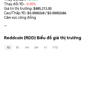
Thay đổi 7D:
-0.90%
Giá trị thị trường:
$885,213.00
Cao/Thấp 7D: $
0.0000268
/ $
0.00002486
Cảm xúc cộng đồng
--
Reddcoin (RDD) Biểu đồ giá thị trường
1D
7D
1M
3M
1Y
YTD