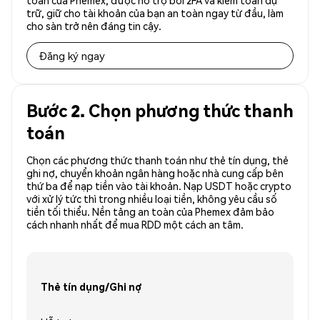
toàn của Phemex, được hỗ trợ bởi 2FA và kiểm toán dự
trữ, giữ cho tài khoản của bạn an toàn ngay từ đầu, làm
cho sàn trở nên đáng tin cậy.
Đăng ký ngay
Bước 2. Chọn phương thức thanh
toán
Chọn các phương thức thanh toán như thẻ tín dụng, thẻ
ghi nợ, chuyển khoản ngân hàng hoặc nhà cung cấp bên
thứ ba để nạp tiền vào tài khoản. Nạp USDT hoặc crypto
với xử lý tức thì trong nhiều loại tiền, không yêu cầu số
tiền tối thiểu. Nền tảng an toàn của Phemex đảm bảo
cách nhanh nhất để mua RDD một cách an tâm.
Thẻ tín dụng/Ghi nợ