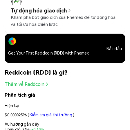
Tự động hóa giao dịch
Khám phá bot giao dịch của Phemex để tự động hóa
và tối ưu hóa chiến lược.
Bắt đầu
Get Your First Reddcoin (RDD) with Phemex
Reddcoin (RDD) là gì?
Thêm về Reddcoin
Phân tích giá
Hiện tại
$0.00002596
(
Kiểm tra giá thị trường
)
Xu hướng gần đây
Thay đổi 24H:
+0.10%