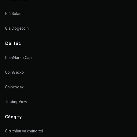
Giá Solana
Giá Dogecoin
Đối tác
CoinMarketCap
CoinGecko
Coincodex
TradingView
Công ty
Giới thiệu về chúng tôi