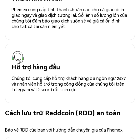
Phemex cung cấp tính thanh khoản cao cho cả giao dịch
giao ngay và giao dịch tương lai. Sổ lệnh số lượng lớn của
chúng tôi đảm bảo giao dịch suôn sẻ và giá cả ổn định
cho tất cả tài sản niêm yết.
Hỗ trợ hàng đầu
Chúng tôi cung cấp hỗ trợ khách hàng đa ngôn ngữ 24x7
và nhân viên hỗ trợ trong cộng đồng của chúng tôi trên
Telegram và Discord rất tích cực.
Cách lưu trữ Reddcoin (RDD) an toàn
Bảo vệ RDD của bạn với hướng dẫn chuyên gia của Phemex