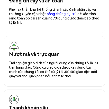
Đáng tin cậy và an toàn
Phemex triển khai hệ thống ví lạnh xác định phân cấp và
thường xuyên cập nhật
bằng chứng dự trữ
để xác minh
rằng toàn bộ tài sản của người dùng được đảm bảo theo
tỷ lệ 1:1.
Mượt mà và trực quan
Trải nghiệm giao dịch của người dùng của chúng tôi là ưu
tiên hàng đầu. Công cụ giao dịch được xây dựng tùy
chỉnh của chúng tôi có thể xử lý tới 300.000 giao dịch mỗi
giây với thời gian phản hồi lệnh tức thời.
Thanh khoản sâu