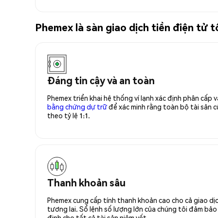
Phemex là sàn giao dịch tiền điện tử 
Đáng tin cậy và an toàn
Phemex triển khai hệ thống ví lạnh xác định phân cấp
bằng chứng dự trữ
để xác minh rằng toàn bộ tài sản
theo tỷ lệ 1:1.
Thanh khoản sâu
Phemex cung cấp tính thanh khoản cao cho cả giao dịc
tương lai. Sổ lệnh số lượng lớn của chúng tôi đảm bảo 
định cho tất cả tài sản niêm yết.