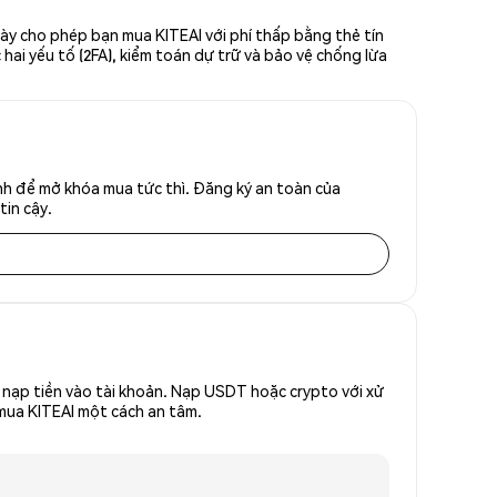
này cho phép bạn mua KITEAI với phí thấp bằng thẻ tín
hai yếu tố (2FA), kiểm toán dự trữ và bảo vệ chống lừa
anh để mở khóa mua tức thì. Đăng ký an toàn của
tin cậy.
nạp tiền vào tài khoản. Nạp USDT hoặc crypto với xử
 mua KITEAI một cách an tâm.