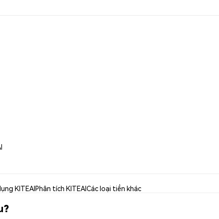
I
dụng KITEAI
Phân tích KITEAI
Các loại tiền khác
u?