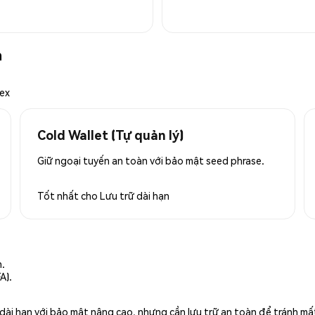
n
mex
Cold Wallet (Tự quản lý)
Giữ ngoại tuyến an toàn với bảo mật seed phrase.
Tốt nhất cho
Lưu trữ dài hạn
n.
A).
rữ dài hạn với bảo mật nâng cao, nhưng cần lưu trữ an toàn để tránh m