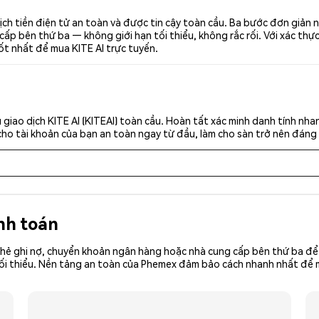
ịch tiền điện tử an toàn và được tin cậy toàn cầu. Ba bước đơn giản 
p bên thứ ba — không giới hạn tối thiểu, không rắc rối. Với xác thực 
tốt nhất để mua KITE AI trực tuyến.
giao dịch KITE AI (KITEAI) toàn cầu. Hoàn tất xác minh danh tính nh
cho tài khoản của bạn an toàn ngay từ đầu, làm cho sàn trở nên đáng 
nh toán
hẻ ghi nợ, chuyển khoản ngân hàng hoặc nhà cung cấp bên thứ ba để 
ền tối thiểu. Nền tảng an toàn của Phemex đảm bảo cách nhanh nhất để