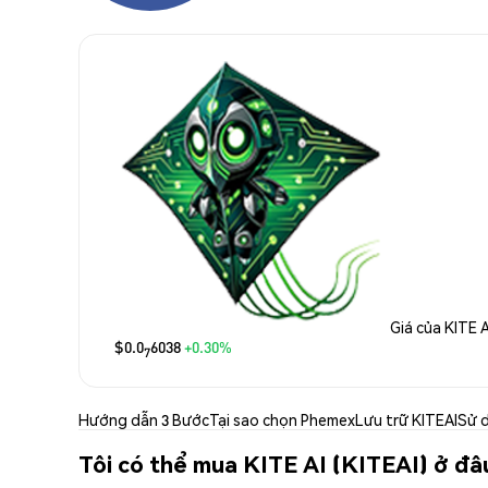
Giá của KITE A
$0.0
6038
+0.30%
7
Hướng dẫn 3 Bước
Tại sao chọn Phemex
Lưu trữ KITEAI
Sử 
Tôi có thể mua KITE AI (KITEAI) ở đâ