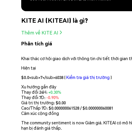
KITE AI (KITEAI) là gì?
Thêm về KITE AI
Phân tích giá
Khai thác cơ hội giao dịch với thông tin chi tiết thời gia
Hiện tại
$0.0<sub>7</sub>6038
(
Kiểm tra giá thị trường
)
Xu hướng gần đây
Thay đổi 24H:
+0.30%
Thay đổi 7D:
-0.90%
Giá trị thị trường:
$0.00
Cao/Thấp 7D: $
0.000000061528
/ $
0.000000060081
Cảm xúc cộng đồng
The community sentiment is now Giảm giá. KITEAI có mô hìn
hạn bị đánh giá thấp.