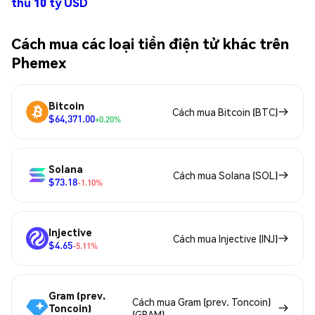
thu 10 tỷ USD
Cách mua các loại tiền điện tử khác trên
Phemex
Bitcoin
Cách mua Bitcoin (BTC)
$64,371.00
+0.20%
Solana
Cách mua Solana (SOL)
$73.18
-1.10%
Injective
Cách mua Injective (INJ)
$4.65
-5.11%
Gram (prev.
Cách mua Gram (prev. Toncoin)
Toncoin)
(GRAM)