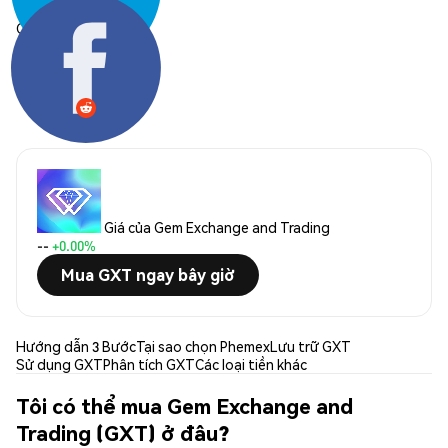
Chia sẻ:
Giá của Gem Exchange and Trading
--
+0.00%
Mua GXT ngay bây giờ
Hướng dẫn 3 Bước
Tại sao chọn Phemex
Lưu trữ GXT
Sử dụng GXT
Phân tích GXT
Các loại tiền khác
Tôi có thể mua Gem Exchange and
Trading (GXT) ở đâu?