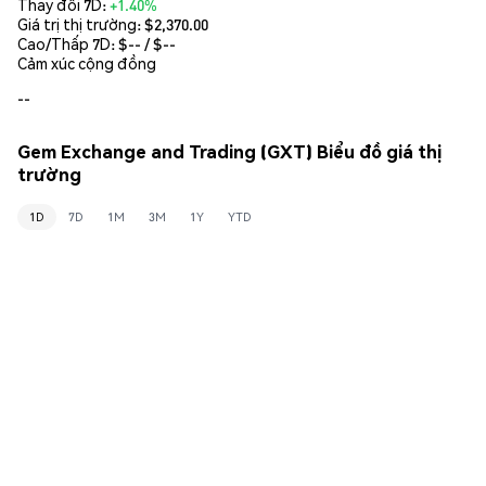
Thay đổi 7D:
+1.40%
Giá trị thị trường:
$2,370.00
Cao/Thấp 7D: $
--
/ $
--
Cảm xúc cộng đồng
--
Gem Exchange and Trading (GXT) Biểu đồ giá thị
trường
1D
7D
1M
3M
1Y
YTD