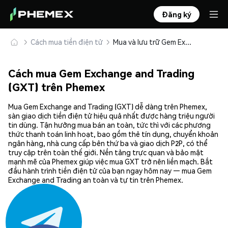
Đăng ký
Cách mua tiền điện tử
Mua và lưu trữ Gem Exchange and Trading (GXT) an toàn
Cách mua Gem Exchange and Trading
(GXT) trên Phemex
Mua Gem Exchange and Trading (GXT) dễ dàng trên Phemex,
sàn giao dịch tiền điện tử hiệu quả nhất được hàng triệu người
tin dùng. Tận hưởng mua bán an toàn, tức thì với các phương
thức thanh toán linh hoạt, bao gồm thẻ tín dụng, chuyển khoản
ngân hàng, nhà cung cấp bên thứ ba và giao dịch P2P, có thể
truy cập trên toàn thế giới. Nền tảng trực quan và bảo mật
mạnh mẽ của Phemex giúp việc mua GXT trở nên liền mạch. Bắt
đầu hành trình tiền điện tử của bạn ngay hôm nay — mua Gem
Exchange and Trading an toàn và tự tin trên Phemex.