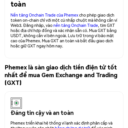
toàn
Nền tảng Onchain Trade của Phemex
cho phép giao dịch
token on-chain chỉ với một cú nhấp chuột mà không cần ví
Web3. Đăng nhập, vào
nền tảng Onchain Trade
, tìm GXT
hoặc địa chỉ hợp đồng và xác nhận sẵn có. Mua GXT bằng
USDT, không cần ví bên ngoài. Lưu trữ trong ví bảo mật
cao của Phemex. Mua GXT an toàn và bắt đầu giao dịch
hoặc giữ GXT ngay hôm nay.
Phemex là sàn giao dịch tiền điện tử tốt
nhất để mua Gem Exchange and Trading
(GXT)
Đáng tin cậy và an toàn
Phemex triển khai hệ thống ví lạnh xác định phân cấp và
thường xuyên cập nhật
bằng chứng dự trữ
để xác minh