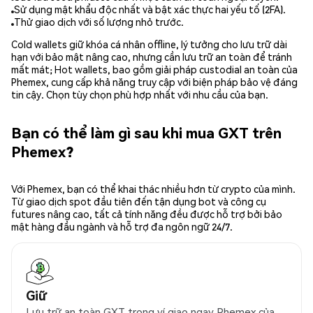
Sử dụng mật khẩu độc nhất và bật xác thực hai yếu tố (2FA).
Thử giao dịch với số lượng nhỏ trước.
Cold wallets giữ khóa cá nhân offline, lý tưởng cho lưu trữ dài
hạn với bảo mật nâng cao, nhưng cần lưu trữ an toàn để tránh
mất mát; Hot wallets, bao gồm giải pháp custodial an toàn của
Phemex, cung cấp khả năng truy cập với biện pháp bảo vệ đáng
tin cậy. Chọn tùy chọn phù hợp nhất với nhu cầu của bạn.
Bạn có thể làm gì sau khi mua GXT trên
Phemex?
Với Phemex, bạn có thể khai thác nhiều hơn từ crypto của mình.
Từ giao dịch spot đầu tiên đến tận dụng bot và công cụ
futures nâng cao, tất cả tính năng đều được hỗ trợ bởi bảo
mật hàng đầu ngành và hỗ trợ đa ngôn ngữ 24/7.
Giữ
Lưu trữ an toàn GXT trong ví giao ngay Phemex của