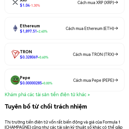
Cách mua XRP (XRP)
$1.04
-1.30%
Ethereum
Cách mua Ethereum (ETH)
$1,897.51
+2.40%
TRON
Cách mua TRON (TRX)
$0.328069
+0.60%
Pepe
Cách mua Pepe (PEPE)
$0.00000285
+0.00%
Khám phá các tài sản tiền điện tử khác >
Tuyên bố từ chối trách nhiệm
Thị trường tiền điện tử vốn rất biến động và giá của Formula 1
(CHAMPAGNE) cũng như các tài sản kỹ thuật số khác có thể gặp