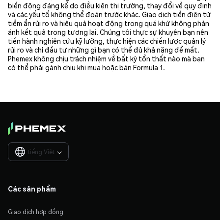
biến động đáng kể do điều kiện thị trường, thay đổi về quy định
và các yếu tố không thể đoán trước khác. Giao dịch tiền điện tử
tiềm ẩn rủi ro và hiệu quả hoạt động trong quá khứ không phản
ánh kết quả trong tương lai. Chúng tôi thực sự khuyên bạn nên
tiến hành nghiên cứu kỹ lưỡng, thực hiện các chiến lược quản lý
rủi ro và chỉ đầu tư những gì bạn có thể đủ khả năng để mất.
Phemex không chịu trách nhiệm về bất kỳ tổn thất nào mà bạn
có thể phải gánh chịu khi mua hoặc bán Formula 1.
tiếng Việt

Các sản phẩm
Giao dịch hợp đồng