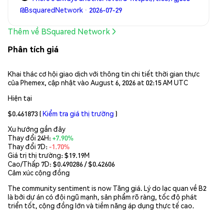
@BsquaredNetwork · 2026-07-29
Thêm về BSquared Network
Phân tích giá
Khai thác cơ hội giao dịch với thông tin chi tiết thời gian thực
của Phemex, cập nhật vào August 6, 2026 at 02:15 AM UTC
Hiện tại
$0.461873
(
Kiểm tra giá thị trường
)
Xu hướng gần đây
Thay đổi 24H:
+7.90%
Thay đổi 7D:
-1.70%
Giá trị thị trường:
$19.19M
Cao/Thấp 7D: $
0.490286
/ $
0.42606
Cảm xúc cộng đồng
The community sentiment is now Tăng giá. Lý do lạc quan về B2
là bởi dự án có đội ngũ mạnh, sản phẩm rõ ràng, tốc độ phát
triển tốt, cộng đồng lớn và tiềm năng áp dụng thực tế cao.