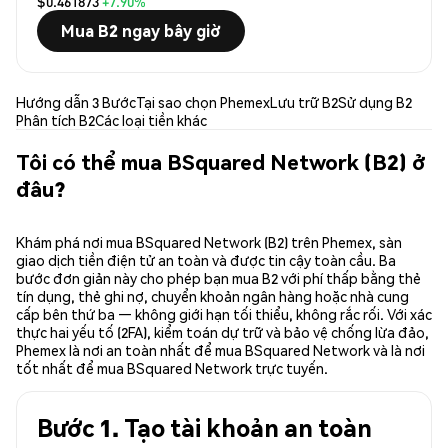
$0.461873
+7.90%
Mua B2 ngay bây giờ
Hướng dẫn 3 Bước
Tại sao chọn Phemex
Lưu trữ B2
Sử dụng B2
Phân tích B2
Các loại tiền khác
Tôi có thể mua BSquared Network (B2) ở
đâu?
Khám phá nơi mua BSquared Network (B2) trên Phemex, sàn
giao dịch tiền điện tử an toàn và được tin cậy toàn cầu. Ba
bước đơn giản này cho phép bạn mua B2 với phí thấp bằng thẻ
tín dụng, thẻ ghi nợ, chuyển khoản ngân hàng hoặc nhà cung
cấp bên thứ ba — không giới hạn tối thiểu, không rắc rối. Với xác
thực hai yếu tố (2FA), kiểm toán dự trữ và bảo vệ chống lừa đảo,
Phemex là nơi an toàn nhất để mua BSquared Network và là nơi
tốt nhất để mua BSquared Network trực tuyến.
Bước 1. Tạo tài khoản an toàn