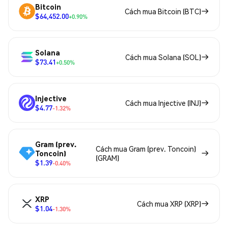
Bitcoin
Cách mua Bitcoin (BTC)
$64,452.00
+0.90%
Solana
Cách mua Solana (SOL)
$73.41
+0.50%
Injective
Cách mua Injective (INJ)
$4.77
-1.32%
Gram (prev.
Cách mua Gram (prev. Toncoin)
Toncoin)
(GRAM)
$1.39
-0.40%
XRP
Cách mua XRP (XRP)
$1.04
-1.30%