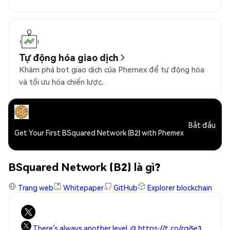
Tự động hóa giao dịch
Khám phá bot giao dịch của Phemex để tự động hóa
và tối ưu hóa chiến lược.
Bắt đầu
Get Your First BSquared Network (B2) with Phemex
BSquared Network (B2) là gì?
Trang web
Whitepaper
GitHub
Explorer blockchain
There’s always another level.🪙 https://t.co/rgj5e3