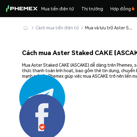
Mua tiền điện tử
Thị trường
Hợp đồng
Cách mua tiền điện tử
Mua và lưu trữ Aster Staked CAKE (ASCAKE) an toàn
Cách mua Aster Staked CAKE (ASCAK
Mua Aster Staked CAKE (ASCAKE) dễ dàng trên Phemex, sàn
thức thanh toán linh hoạt, bao gồm thẻ tín dụng, chuyển 
mạnh mẽ của Phemex giúp việc mua ASCAKE trở nên liền mạ
Chia sẻ: