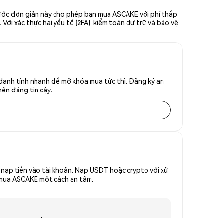
bước đơn giản này cho phép bạn mua ASCAKE với phí thấp
Với xác thực hai yếu tố (2FA), kiểm toán dự trữ và bảo vệ
.
danh tính nhanh để mở khóa mua tức thì. Đăng ký an
nên đáng tin cậy.
nạp tiền vào tài khoản. Nạp USDT hoặc crypto với xử
ể mua ASCAKE một cách an tâm.