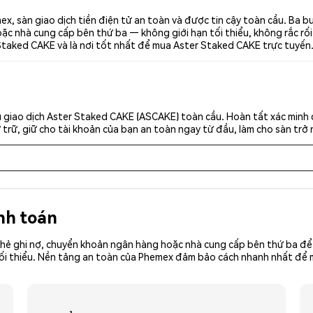
, sàn giao dịch tiền điện tử an toàn và được tin cậy toàn cầu. Ba 
c nhà cung cấp bên thứ ba — không giới hạn tối thiểu, không rắc rối. 
Staked CAKE và là nơi tốt nhất để mua Aster Staked CAKE trực tuyến
 giao dịch Aster Staked CAKE (ASCAKE) toàn cầu. Hoàn tất xác minh 
trữ, giữ cho tài khoản của bạn an toàn ngay từ đầu, làm cho sàn trở 
nh toán
hẻ ghi nợ, chuyển khoản ngân hàng hoặc nhà cung cấp bên thứ ba để 
iền tối thiểu. Nền tảng an toàn của Phemex đảm bảo cách nhanh nhất đ