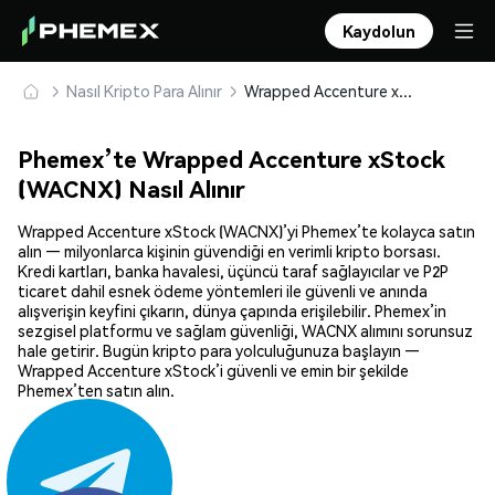
Kaydolun
Nasıl Kripto Para Alınır
Wrapped Accenture xStock (WACNX) Güvenle Satın Alın ve Saklayın
Phemex’te Wrapped Accenture xStock
(WACNX) Nasıl Alınır
Wrapped Accenture xStock (WACNX)’yi Phemex’te kolayca satın
alın — milyonlarca kişinin güvendiği en verimli kripto borsası.
Kredi kartları, banka havalesi, üçüncü taraf sağlayıcılar ve P2P
ticaret dahil esnek ödeme yöntemleri ile güvenli ve anında
alışverişin keyfini çıkarın, dünya çapında erişilebilir. Phemex’in
sezgisel platformu ve sağlam güvenliği, WACNX alımını sorunsuz
hale getirir. Bugün kripto para yolculuğunuza başlayın —
Wrapped Accenture xStock’i güvenli ve emin bir şekilde
Phemex’ten satın alın.