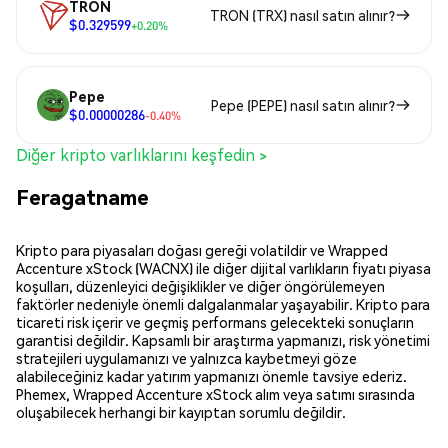
TRON
TRON (TRX) nasıl satın alınır?
$0.329599
+0.20%
Pepe
Pepe (PEPE) nasıl satın alınır?
$0.00000286
-0.40%
Diğer kripto varlıklarını keşfedin >
Feragatname
Kripto para piyasaları doğası gereği volatildir ve Wrapped
Accenture xStock (WACNX) ile diğer dijital varlıkların fiyatı piyasa
koşulları, düzenleyici değişiklikler ve diğer öngörülemeyen
faktörler nedeniyle önemli dalgalanmalar yaşayabilir. Kripto para
ticareti risk içerir ve geçmiş performans gelecekteki sonuçların
garantisi değildir. Kapsamlı bir araştırma yapmanızı, risk yönetimi
stratejileri uygulamanızı ve yalnızca kaybetmeyi göze
alabileceğiniz kadar yatırım yapmanızı önemle tavsiye ederiz.
Phemex, Wrapped Accenture xStock alım veya satımı sırasında
oluşabilecek herhangi bir kayıptan sorumlu değildir.