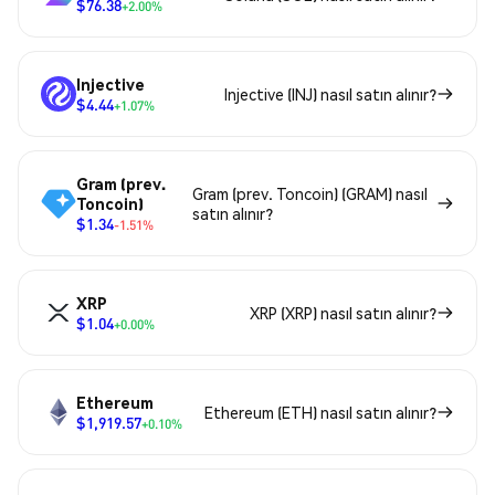
$76.38
+2.00%
Injective
Injective (INJ) nasıl satın alınır?
$4.44
+1.07%
Gram (prev.
Gram (prev. Toncoin) (GRAM) nasıl
Toncoin)
satın alınır?
$1.34
-1.51%
XRP
XRP (XRP) nasıl satın alınır?
$1.04
+0.00%
Ethereum
Ethereum (ETH) nasıl satın alınır?
$1,919.57
+0.10%