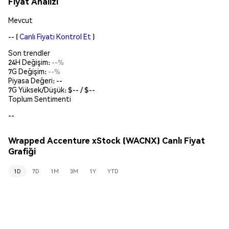
Fiyat Analizi
Mevcut
--
(
Canlı Fiyatı Kontrol Et
)
Son trendler
24H Değişim:
--%
7G Değişim:
--%
Piyasa Değeri:
--
7G Yüksek/Düşük: $
--
/ $
--
Toplum Sentimenti
--
Wrapped Accenture xStock (WACNX) Canlı Fiyat
Grafiği
1D
7D
1M
3M
1Y
YTD