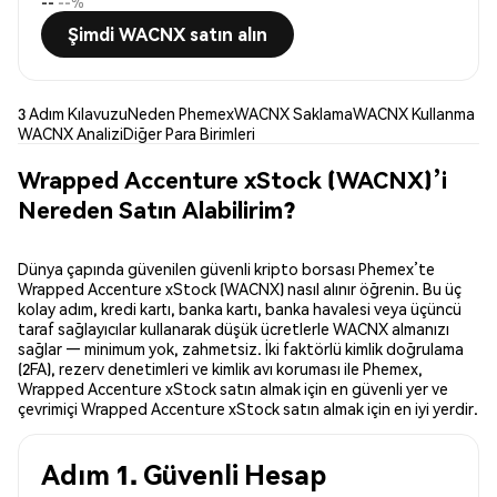
--
--%
Şimdi WACNX satın alın
3 Adım Kılavuzu
Neden Phemex
WACNX Saklama
WACNX Kullanma
WACNX Analizi
Diğer Para Birimleri
Wrapped Accenture xStock (WACNX)’i
Nereden Satın Alabilirim?
Dünya çapında güvenilen güvenli kripto borsası Phemex’te
Wrapped Accenture xStock (WACNX) nasıl alınır öğrenin. Bu üç
kolay adım, kredi kartı, banka kartı, banka havalesi veya üçüncü
taraf sağlayıcılar kullanarak düşük ücretlerle WACNX almanızı
sağlar — minimum yok, zahmetsiz. İki faktörlü kimlik doğrulama
(2FA), rezerv denetimleri ve kimlik avı koruması ile Phemex,
Wrapped Accenture xStock satın almak için en güvenli yer ve
çevrimiçi Wrapped Accenture xStock satın almak için en iyi yerdir.
Adım 1. Güvenli Hesap