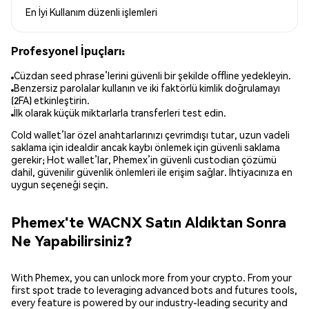
En İyi Kullanım
düzenli işlemleri
Profesyonel İpuçları:
Cüzdan seed phrase’lerini güvenli bir şekilde offline yedekleyin.
Benzersiz parolalar kullanın ve iki faktörlü kimlik doğrulamayı
(2FA) etkinleştirin.
İlk olarak küçük miktarlarla transferleri test edin.
Cold wallet’lar özel anahtarlarınızı çevrimdışı tutar, uzun vadeli
saklama için idealdir ancak kaybı önlemek için güvenli saklama
gerekir; Hot wallet’lar, Phemex’in güvenli custodian çözümü
dahil, güvenilir güvenlik önlemleri ile erişim sağlar. İhtiyacınıza en
uygun seçeneği seçin.
Phemex'te WACNX Satın Aldıktan Sonra
Ne Yapabilirsiniz?
With Phemex, you can unlock more from your crypto. From your
first spot trade to leveraging advanced bots and futures tools,
every feature is powered by our industry-leading security and