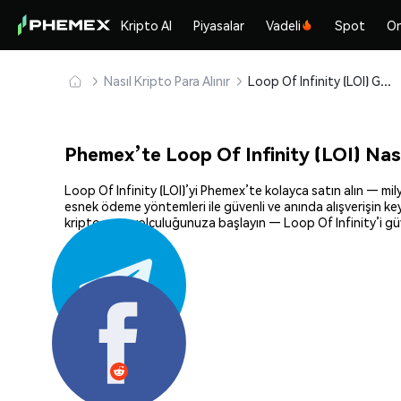
Kripto Al
Piyasalar
Vadeli
Spot
On
Nasıl Kripto Para Alınır
Loop Of Infinity (LOI) Güvenle Satın Alın ve Saklayın
Phemex’te Loop Of Infinity (LOI) Nasıl
Loop Of Infinity (LOI)’yi Phemex’te kolayca satın alın — mily
esnek ödeme yöntemleri ile güvenli ve anında alışverişin key
kripto para yolculuğunuza başlayın — Loop Of Infinity’i güv
Paylaş: