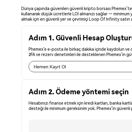
Dünya çapında güvenilen güvenli kripto borsası Phemex’te Loo
kullanarak düşük ücretlerle LOI almanızı sağlar — minimum yo
almak için en güvenli yer ve çevrimiçi Loop Of Infinity satın a
Adım 1. Güvenli Hesap Oluştu
Phemex’e e-posta ile birkaç dakika içinde kaydolun ve dü
2FA ve rezerv denetimleri ile desteklenen Phemex’in güve
Hemen Kayıt Ol
Adım 2. Ödeme yöntemi seçin
Hesabınızı finanse etmek için kredi kartları, banka kartl
desteği ile minimum gereksinim yok. Phemex’in güvenli pl