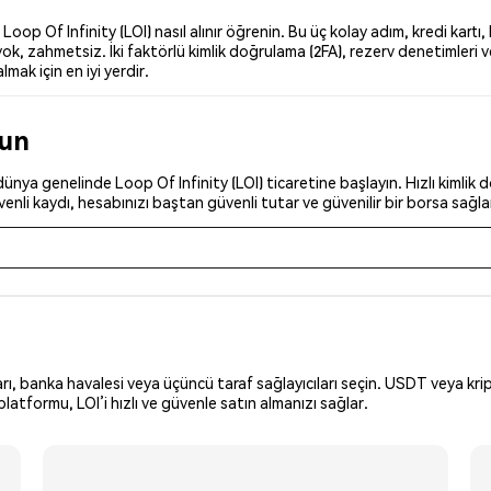
p Of Infinity (LOI) nasıl alınır öğrenin. Bu üç kolay adım, kredi kartı,
k, zahmetsiz. İki faktörlü kimlik doğrulama (2FA), rezerv denetimleri ve
lmak için en iyi yerdir.
run
nya genelinde Loop Of Infinity (LOI) ticaretine başlayın. Hızlı kimlik d
nli kaydı, hesabınızı baştan güvenli tutar ve güvenilir bir borsa sağla
arı, banka havalesi veya üçüncü taraf sağlayıcıları seçin. USDT veya krip
atformu, LOI’i hızlı ve güvenle satın almanızı sağlar.