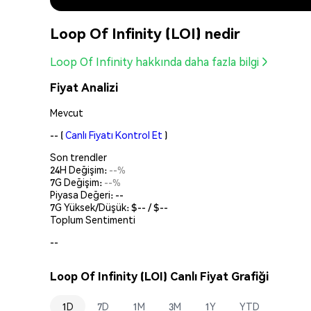
Loop Of Infinity (LOI) nedir
Loop Of Infinity hakkında daha fazla bilgi
Fiyat Analizi
Mevcut
--
(
Canlı Fiyatı Kontrol Et
)
Son trendler
24H Değişim:
--%
7G Değişim:
--%
Piyasa Değeri:
--
7G Yüksek/Düşük: $
--
/ $
--
Toplum Sentimenti
--
Loop Of Infinity (LOI) Canlı Fiyat Grafiği
1D
7D
1M
3M
1Y
YTD