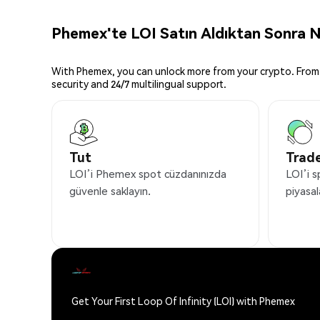
Phemex'te LOI Satın Aldıktan Sonra Ne
With Phemex, you can unlock more from your crypto. From 
security and 24/7 multilingual support.
Tut
Trade
LOI’i Phemex spot cüzdanınızda
LOI’i s
güvenle saklayın.
piyasal
Get Your First Loop Of Infinity (LOI) with Phemex