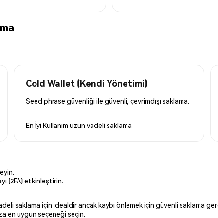
ama
Cold Wallet (Kendi Yönetimi)
Seed phrase güvenliği ile güvenli, çevrimdışı saklama.
En İyi Kullanım
uzun vadeli saklama
eyin.
ı (2FA) etkinleştirin.
 vadeli saklama için idealdir ancak kaybı önlemek için güvenli saklama g
ınıza en uygun seçeneği seçin.