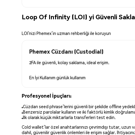
Loop Of Infinity (LOI) yi Güvenli Sakl
LOI’nizi Phemex’in uzman rehberliği ile koruyun
Phemex Cüzdanı (Custodial)
2FA ile güvenli, kolay saklama, ideal erişim.
En İyi Kullanım
günlük kullanım
Profesyonel İpuçları:
Cüzdan seed phrase’lerini güvenli bir şekilde offline yedekl
Benzersiz parolalar kullanın ve iki faktörlü kimlik doğrulamay
İlk olarak küçük miktarlarla transferleri test edin.
Cold wallet’lar özel anahtarlarınızı çevrimdışı tutar, uzun
dahil, güvenilir güvenlik önlemleri ile erişim sağlar. İhtiyac