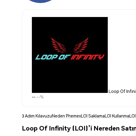
Loop Of Infini
--
--%
3 Adım Kılavuzu
Neden Phemex
LOI Saklama
LOI Kullanma
LOI
Loop Of Infinity (LOI)’i Nereden Satın