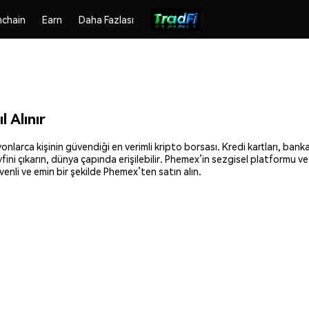
chain
Earn
Daha Fazlası
 Alınır
onlarca kişinin güvendiği en verimli kripto borsası. Kredi kartları, banka
fini çıkarın, dünya çapında erişilebilir. Phemex’in sezgisel platformu ve
enli ve emin bir şekilde Phemex’ten satın alın.