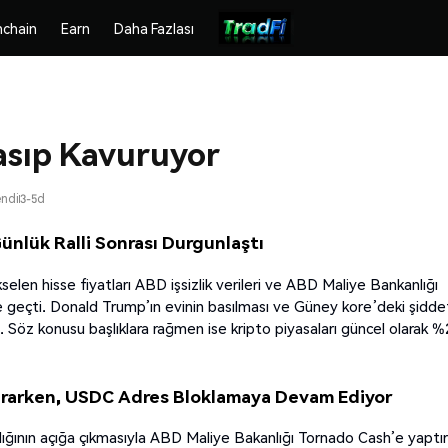
chain
Earn
Daha Fazlası
Kasıp Kavuruyor
endi
3-5d
Günlük Ralli Sonrası Durgunlaştı
en hisse fiyatları ABD işsizlik verileri ve ABD Maliye Bankanlığı
 geçti. Donald Trump’ın evinin basılması ve Güney kore’deki şiddet
. Söz konusu başlıklara rağmen ise kripto piyasaları güncel olarak %2
ğrarken, USDC Adres Bloklamaya Devam Ediyor
ndığının açığa çıkmasıyla ABD Maliye Bakanlığı Tornado Cash’e yaptı