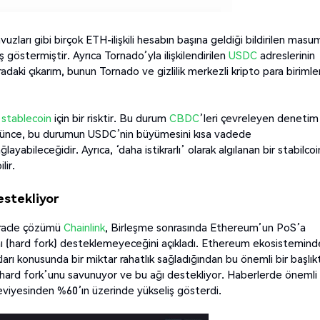
ları gibi birçok ETH-ilişkili hesabın başına geldiği bildirilen masu
göstermiştir. Ayrıca Tornado’yla ilişkilendirilen
USDC
adreslerinin
daki çıkarım, bunun Tornado ve gizlilik merkezli kripto para birimler
a
stablecoin
için bir risktir. Bu durum
CBDC
’leri çevreleyen denetim
düşünce, bu durumun USDC’nin büyümesini kısa vadede
layabileceğidir. Ayrıca, ‘daha istikrarlı’ olarak algılanan bir stabilcoi
lir.
estekliyor
 oracle çözümü
Chainlink
, Birleşme sonrasında Ethereum’un PoS’a
 (hard fork) desteklemeyeceğini açıkladı. Ethereum ekosistemind
arı konusunda bir miktar rahatlık sağladığından bu önemli bir başlıkt
 hard fork’unu savunuyor ve bu ağı destekliyor. Haberlerde önemli
seviyesinden %60’ın üzerinde yükseliş gösterdi.