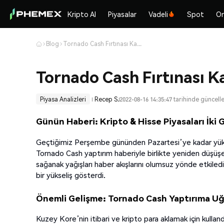
Kripto Al
Piyasalar
Vadeli
Spot
On
Blog
Tornado Cash Fırtınası Kasıp Kavuruyor
Tornado Cash Fırtınası 
Piyasa Analizleri
Recep S.
2022-08-16 14:35:47 tarihinde güncell
Günün Haberi: Kripto & Hisse Piyasaları İki 
Geçtiğimiz Perşembe gününden Pazartesi’ye kadar yüksel
Tornado Cash yaptırım haberiyle birlikte yeniden düşüşe
sağanak yağışları haber akışlarını olumsuz yönde etkiledi
bir yükseliş gösterdi.
Önemli Gelişme: Tornado Cash Yaptırıma U
Kuzey Kore’nin itibari ve kripto para aklamak için kulla