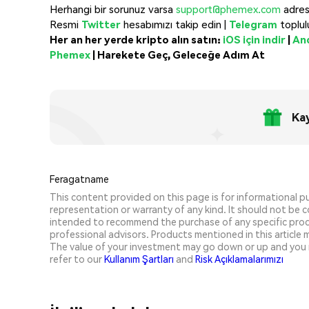
Herhangi bir sorunuz varsa
support@phemex.com
adres
Resmi
Twitter
hesabımızı takip edin |
Telegram
toplul
Her an her yerde kripto alın satın:
iOS için indir
|
And
Phemex
|
Harekete Geç, Geleceğe Adım At
Kay
Feragatname
This content provided on this page is for informational 
representation or warranty of any kind. It should not be con
intended to recommend the purchase of any specific prod
professional advisors. Products mentioned in this article ma
The value of your investment may go down or up and you 
refer to our
Kullanım Şartları
and
Risk Açıklamalarımızı