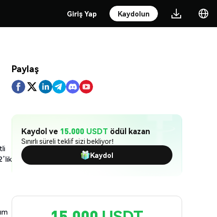
Giriş Yap
Kaydolun
Paylaş
Kaydol ve
15.000 USDT
ödül kazan
Sınırlı süreli teklif sizi bekliyor!
li
Kaydol
’lik
15,000 USDT
rım