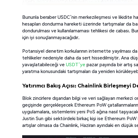
Bununla beraber USDC’nin merkezileşmesi ve likidite havuz
hesapları dondurma hareketi üzerinde tartışmalar da baş 
dondurulması ve kullanılamaması tehlikesi de cabası. Bura
için iyi sonuçlanmayacağıdır.
Potansiyel denetim korkularının internette yayılması d
tehlikeler nedeniyle daha da sert hissedilmiştir. Ana 
yavaşlatabileceği ve
USDT’ye
pazar payında bir artış sağ
yaratma konusundaki tartışmaları da yeniden körükleyebi
Yatırımcı Bakış Açısı: Chainlink Birleşmeyi D
Blok zincirlere dışarıdan bilgi ve veri sağlayan merkezi
geçişinde gerçekleşecek Ethereum PoW çatallanmalarını
uygulamalara, sistemlerini yeni PoS ağına nasıl taşıyacakl
Justin Sun gibi sektördeki birkaç kişi ise Ethereum PoW
artışlar olmasa da Chainlink, Haziran ayındaki en düşük 