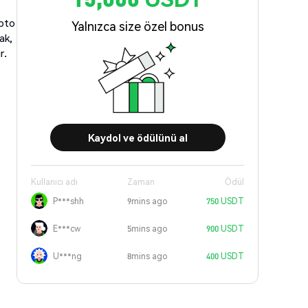
ipto
Yalnızca size özel bonus
ak,
r.
Kaydol ve ödülünü al
Kullanıcı adı
Zaman
Ödül
P***shh
9mins ago
750 USDT
E***cw
5mins ago
900 USDT
U***ng
8mins ago
400 USDT