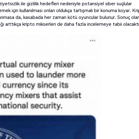
yetsizlik ile gizlilik hedefleri nedeniyle potansiyel siber suçlular
lemek için kullanılması onları oldukça tartışmalı bir konuma koyar. Kr
kullanmasa da, kasabada her zaman kötü oyuncular bulunur. Sonuç olar
klığı arttıkça kripto mikserleri de daha fazla incelemeye tabii olacaktı