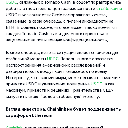
USDC
, связанных с Tornado Cash, в соцсетях разгорелись
дебаты относительно централизованности
стейблкоина
USDC и возможностях Circle замораживать счета,
связанные, в свою очередь, с пулами ликвидности на
ETH. В общем, похоже, что все может плохо кончится,
как для Tornado Cash, так и для многих криптовалют,
нацеленных на повышенную конфиденциальность,
В свою очередь, вся эта ситуация является риском для
стабильной монеты
USDC
. Теперь многие опасаются
распространения американских расследований и
разбирательств вокруг криптомиксеров по всему
Интернету, что, как минимум, может вызвать снижение
принятия USDС и увеличение доли рынка
USDT
, а как
максимум, привести к решению Правительства США
выпустить свою, “более стабильную” монету.
Взгляд инвестора: Chainlink не будет поддерживать
хардфорки Ethereum
Chainlink
, децентрализованный оракул, который