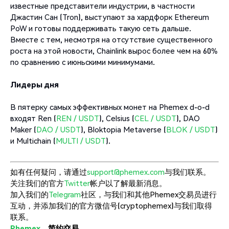
известные представители индустрии, в частности
Джастин Сан (Tron), выступают за хардфорк Ethereum
PoW и готовы поддерживать такую сеть дальше.
Вместе с тем, несмотря на отсутствие существенного
роста на этой новости, Chainlink вырос более чем на 60%
по сравнению с июньскими минимумами.
Лидеры дня
В пятерку самых эффективных монет на Phemex d-o-d
входят Ren (
REN / USDT
), Celsius (
CEL / USDT
), DAO
Maker (
DAO / USDT
), Bloktopia Metaverse (
BLOK / USDT
)
и Multichain (
MULTI / USDT
).
如有任何疑问，请通过
support@phemex.com
与我们联系。
关注我们的官方
Twitter
帐户以了解最新消息。
加入我们的
Telegram
社区，与我们和其他Phemex交易员进行
互动，并添加我们的官方微信号(cryptophemex)与我们取得
联系。
Phemex
，简约交易