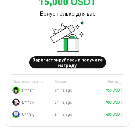
15,000 USDT
Бонус только для вас
Зарегистрируйтесь и получите
награду
Имя пользователя
Время
Награда
P***shh
9mins ago
750 USDT
E***cw
5mins ago
900 USDT
U***ng
8mins ago
400 USDT