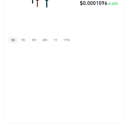
$0.0001096
+0.20%
1D
7D
1M
3M
1Y
YTD