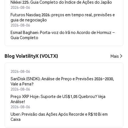
Nikkei 225: Guia Completo do Índice de Ações do Japão
2026-08-06
Futuros Nasdaq 2026: preços em tempo real, previsões e
guia de negociação
2026-08-06
Esmail Baghaei: Porta-voz do Irã no Acordo de Hormuz –
Guia Completo
Blog VolatilityX (VOLTX)
Mais
2026-08-06
SanDisk (SNDK): Análise de Preço e Previsões 2026–2030,
Vale a Pena?
2026-08-06
Preço XRP Hoje: Suporte de US$1,05 Quebrou? Veja
Análise!
2026-08-06
Uber: Previsão das Ações Após Recorde e R$10 Bi em
Caixa