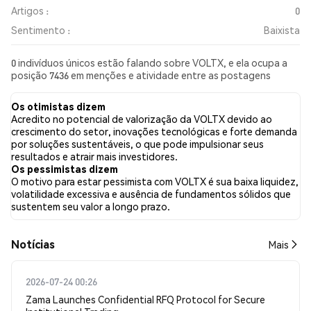
Artigos :
0
Sentimento :
Baixista
0 indivíduos únicos estão falando sobre VOLTX, e ela ocupa a
posição 7436 em menções e atividade entre as postagens
coletadas. Nas últimas 24 horas, o sentimento em relação a
VOLTX em todas as redes sociais foi Baixista. Por fim, foram
Os otimistas dizem
publicados 0 artigos de notícias sobre VOLTX. No Twitter,
Acredito no potencial de valorização da VOLTX devido ao
NaN% dos tweets apresentaram um sentimento otimista em
crescimento do setor, inovações tecnológicas e forte demanda
comparação com NaN% dos tweets com sentimento pessimista
por soluções sustentáveis, o que pode impulsionar seus
sobre VOLTX. NaN% dos tweets foram neutros em relação a
resultados e atrair mais investidores.
VOLTX. Esses sentimentos são baseados em 0 tweets.
Os pessimistas dizem
O motivo para estar pessimista com VOLTX é sua baixa liquidez,
volatilidade excessiva e ausência de fundamentos sólidos que
sustentem seu valor a longo prazo.
​​Notícias​​
Mais
2026-07-24 00:26
Zama Launches Confidential RFQ Protocol for Secure