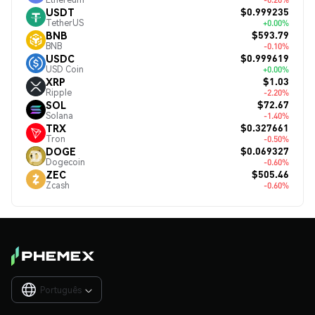
$0.999235
USDT
TetherUS
+0.00%
$593.79
BNB
BNB
-0.10%
$0.999619
USDC
USD Coin
+0.00%
$1.03
XRP
Ripple
-2.20%
$72.67
SOL
Solana
-1.40%
$0.327661
TRX
Tron
-0.50%
$0.069327
DOGE
Dogecoin
-0.60%
$505.46
ZEC
Zcash
-0.60%
Português
