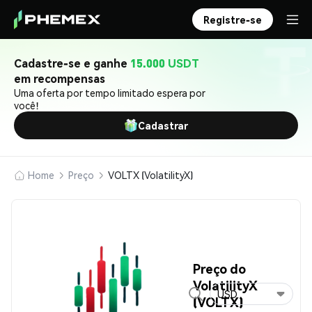
Registre-se
Cadastre-se e ganhe
15.000 USDT
em recompensas
Uma oferta por tempo limitado espera por
você!
Cadastrar
Home
Preço
VOLTX (VolatilityX)
Preço do
VolatilityX
USD
(VOLTX)