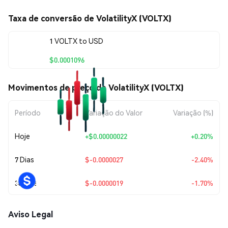
Taxa de conversão de VolatilityX (VOLTX)
1 VOLTX to USD
$0.0001096
Movimentos de preço de VolatilityX (VOLTX)
Período
Variação do Valor
Variação (%)
Hoje
+
$0.00000022
+0.20%
7 Dias
$-0.0000027
-2.40%
30 Dias
$-0.0000019
-1.70%
Aviso Legal