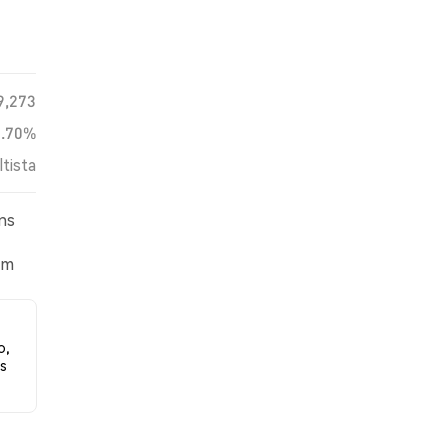
9,273
0.70%
ltista
ns
em
lação
o,
s