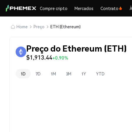
Compre cripto
Mercados
Contrato
À
Home
Preço
ETH (Ethereum)
Preço do Ethereum (ETH)
$1,913.44
+0.90%
1D
7D
1M
3M
1Y
YTD