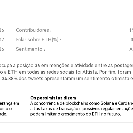
36
Contribuidores :
1
07
Falar sobre ETH(%) :
86
Sentimento :
A
 ocupa a posição 36 em menções e atividade entre as postage
 a ETH em todas as redes sociais foi Altista. Por fim, foram
er, 34.88% dos tweets apresentaram um sentimento otimista 
imista sobre ETH. 56.39% dos tweets foram neutros em re
ts.
Os pessimistas dizem
derança em
A concorrência de blockchains como Solana e Cardan
como o
altas taxas de transação e possíveis regulamentaçõe
ade.
podem limitar o crescimento do ETH no futuro.