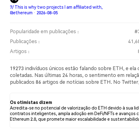
7/ This is why two projects I am affiliated with,
@ethereum · 2026-08-05
Popularidade em publicações :
#
Publicações :
41,6
Artigos :
19273 indivíduos únicos estão falando sobre ETH, e ela
coletadas. Nas últimas 24 horas, o sentimento em relação
publicados 86 artigos de notícias sobre ETH. No Twitt
comparação com 8.73% dos tweets com sentimento pess
a ETH. Esses sentimentos são baseados em 32158 twee
Os otimistas dizem
Acredita-se no potencial de valorização do ETH devido à sua li
contratos inteligentes, ampla adoção em DeFi/NFTs e avanços 
Ethereum 2.0, que promete maior escalabilidade e sustentabilid