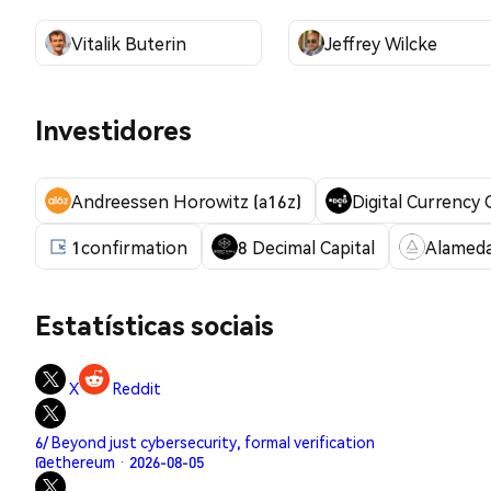
Vitalik Buterin
Jeffrey Wilcke
Investidores
Andreessen Horowitz (a16z)
Digital Currency
1confirmation
8 Decimal Capital
Alameda
Estatísticas sociais
X
Reddit
6/ Beyond just cybersecurity, formal verification
@ethereum · 2026-08-05