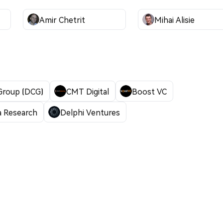
Amir Chetrit
Mihai Alisie
 Group (DCG)
CMT Digital
Boost VC
 Research
Delphi Ventures