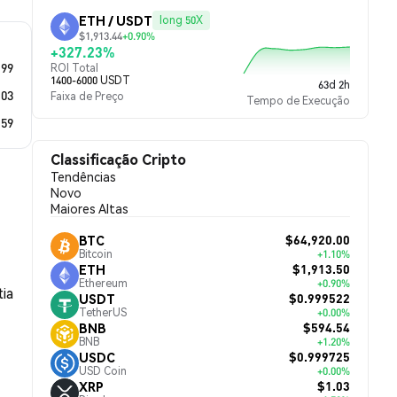
ETH / USDT
long 50X
$1,913.44
+0.90%
+327.23%
.99
ROI Total
1400-6000 USDT
63d 2h
.03
Faixa de Preço
Tempo de Execução
.59
Classificação Cripto
Tendências
Novo
Maiores Altas
$64,920.00
BTC
Bitcoin
+1.10%
$1,913.50
ETH
Ethereum
+0.90%
ia
$0.999522
USDT
TetherUS
+0.00%
$594.54
BNB
BNB
+1.20%
$0.999725
USDC
USD Coin
+0.00%
$1.03
XRP