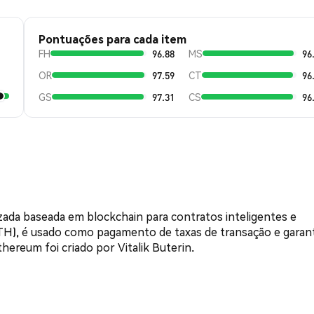
Pontuações para cada item
FH
96.88
MS
96
OR
97.59
CT
96
GS
97.31
CS
96
da baseada em blockchain para contratos inteligentes e
(ETH), é usado como pagamento de taxas de transação e garant
ereum foi criado por Vitalik Buterin.