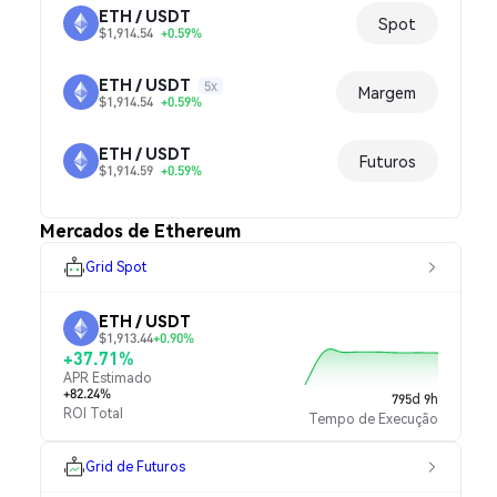
ETH / USDT
Spot
$1,914.54
+0.59%
ETH / USDT
5x
Margem
$1,914.54
+0.59%
ETH / USDT
Futuros
$1,914.59
+0.59%
Mercados de Ethereum
Grid Spot
ETH / USDT
$1,913.44
+0.90%
+37.71%
APR Estimado
+82.24%
795d 9h
ROI Total
Tempo de Execução
Grid de Futuros