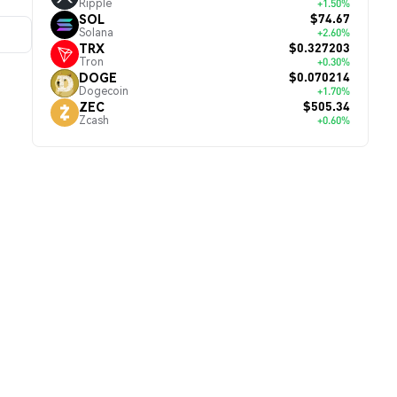
Ripple
+1.50%
$74.67
SOL
Solana
+2.60%
$0.327203
TRX
Tron
+0.30%
$0.070214
DOGE
Dogecoin
+1.70%
$505.34
ZEC
Zcash
+0.60%