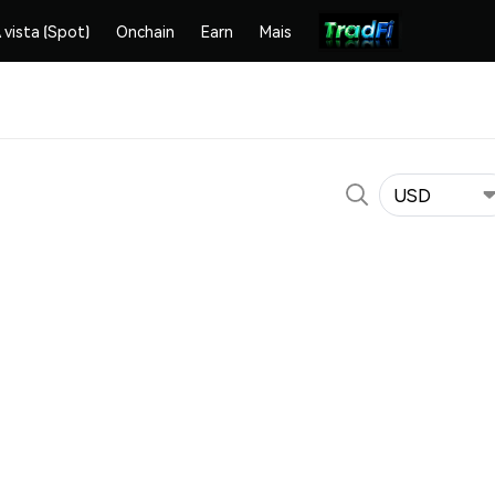
 vista (Spot)
Onchain
Earn
Mais
USD