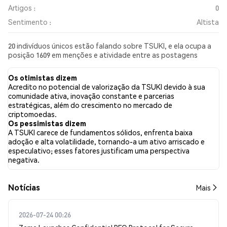
Artigos :
0
Sentimento :
Altista
20 indivíduos únicos estão falando sobre TSUKI, e ela ocupa a
posição 1609 em menções e atividade entre as postagens
coletadas. Nas últimas 24 horas, o sentimento em relação a
TSUKI em todas as redes sociais foi Altista. Por fim, foram
Os otimistas dizem
publicados 0 artigos de notícias sobre TSUKI. No Twitter,
Acredito no potencial de valorização da TSUKI devido à sua
37.78% dos tweets apresentaram um sentimento otimista em
comunidade ativa, inovação constante e parcerias
comparação com 17.78% dos tweets com sentimento
estratégicas, além do crescimento no mercado de
pessimista sobre TSUKI. 44.44% dos tweets foram neutros em
criptomoedas.
relação a TSUKI. Esses sentimentos são baseados em 45
Os pessimistas dizem
tweets.
A TSUKI carece de fundamentos sólidos, enfrenta baixa
adoção e alta volatilidade, tornando-a um ativo arriscado e
especulativo; esses fatores justificam uma perspectiva
negativa.
​​Notícias​​
Mais
2026-07-24 00:26