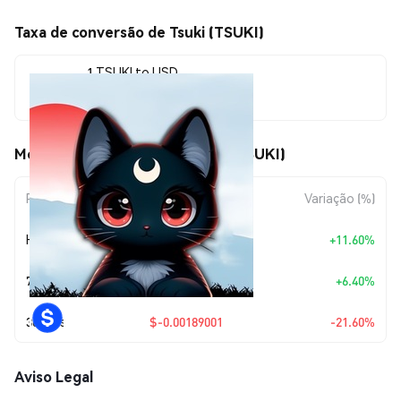
Taxa de conversão de Tsuki (TSUKI)
1 TSUKI to USD
$0.00686005
Movimentos de preço de Tsuki (TSUKI)
Período
Variação do Valor
Variação (%)
Hoje
+
$0.00071305
+11.60%
7 Dias
+
$0.00041263
+6.40%
30 Dias
$-0.00189001
-21.60%
Aviso Legal