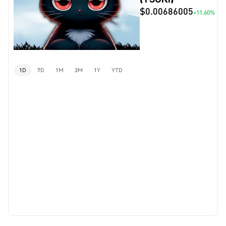
$0.00686005
+11.60%
1D
7D
1M
3M
1Y
YTD