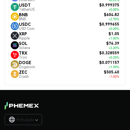
$0.999375
USDT
TetherUS
+0.00%
$604.82
BNB
BNB
+2.70%
$0.999655
USDC
USD Coin
+0.00%
$1.05
XRP
Ripple
+1.00%
$76.39
SOL
Solana
+3.30%
$0.328559
TRX
Tron
+0.20%
$0.071157
DOGE
Dogecoin
+1.90%
$505.40
ZEC
Zcash
-1.00%
Português
