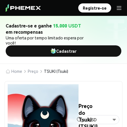
Registre-se
Cadastre-se e ganhe
15.000 USDT
em recompensas
Uma oferta por tempo limitado espera por
você!
Cadastrar
Home
Preço
TSUKI (Tsuki)
Preço
do
Tsuki
USD
(TSUKI)