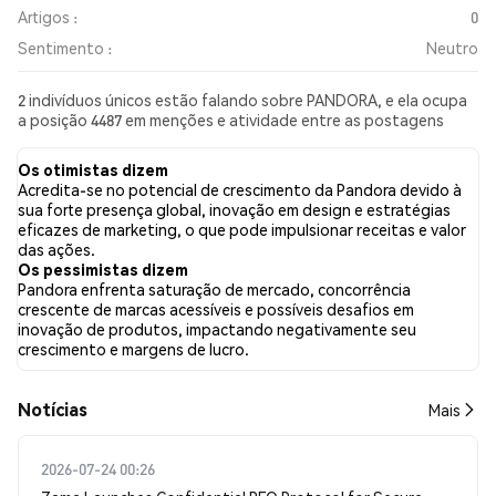
Artigos :
0
Sentimento :
Neutro
2 indivíduos únicos estão falando sobre PANDORA, e ela ocupa
a posição 4487 em menções e atividade entre as postagens
coletadas. Nas últimas 24 horas, o sentimento em relação a
PANDORA em todas as redes sociais foi Neutro. Por fim, foram
Os otimistas dizem
publicados 0 artigos de notícias sobre PANDORA. No Twitter,
Acredita-se no potencial de crescimento da Pandora devido à
0.00% dos tweets apresentaram um sentimento otimista em
sua forte presença global, inovação em design e estratégias
comparação com 0.00% dos tweets com sentimento pessimista
eficazes de marketing, o que pode impulsionar receitas e valor
sobre PANDORA. 100.00% dos tweets foram neutros em relação
das ações.
a PANDORA. Esses sentimentos são baseados em 3 tweets.
Os pessimistas dizem
Pandora enfrenta saturação de mercado, concorrência
crescente de marcas acessíveis e possíveis desafios em
inovação de produtos, impactando negativamente seu
crescimento e margens de lucro.
​​Notícias​​
Mais
2026-07-24 00:26