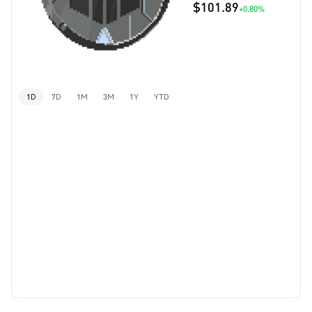
$101.89
+0.80%
1D
7D
1M
3M
1Y
YTD