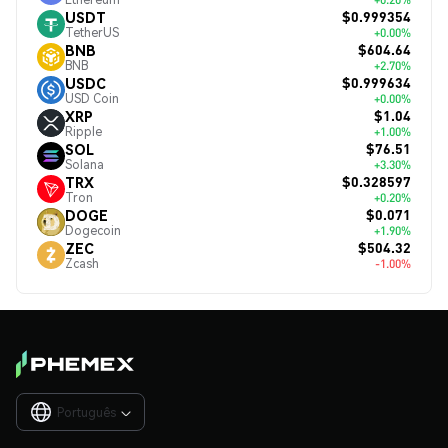
$0.999354
USDT
TetherUS
+0.00%
$604.64
BNB
BNB
+2.70%
$0.999634
USDC
USD Coin
+0.00%
$1.04
XRP
Ripple
+1.00%
$76.51
SOL
Solana
+3.30%
$0.328597
TRX
Tron
+0.20%
$0.071
DOGE
Dogecoin
+1.90%
$504.32
ZEC
Zcash
-1.00%
Português
