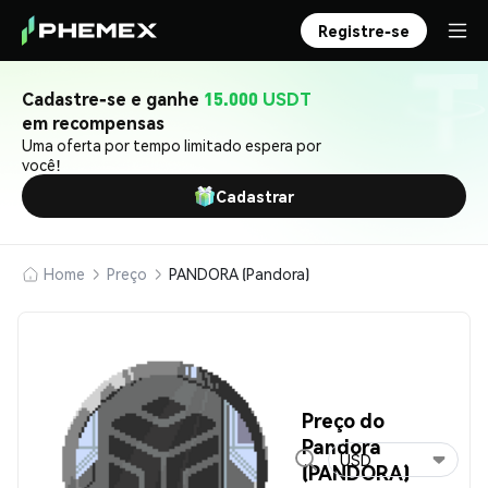
Registre-se
Cadastre-se e ganhe
15.000 USDT
em recompensas
Uma oferta por tempo limitado espera por
você!
Cadastrar
Home
Preço
PANDORA (Pandora)
Preço do
Pandora
USD
(PANDORA)