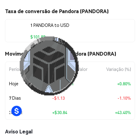
Taxa de conversão de Pandora (PANDORA)
1 PANDORA to USD
$101.89
Movimentos de preço de Pandora (PANDORA)
Período
Variação do Valor
Variação (%)
Hoje
+
$0.808651
+0.80%
7 Dias
-$1.13
-1.10%
30 Dias
+
$30.84
+43.40%
Aviso Legal