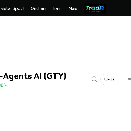
 vista (Spot)
Onchain
Earn
Mais
-Agents AI (GTY)
USD
00%