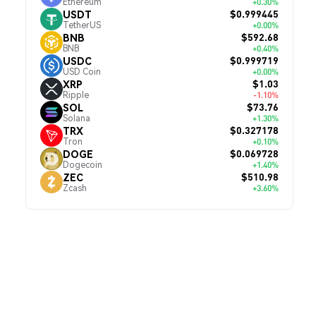
Ethereum
+0.30%
$0.999445
USDT
TetherUS
+0.00%
$592.68
BNB
BNB
+0.40%
$0.999719
USDC
USD Coin
+0.00%
$1.03
XRP
Ripple
-1.10%
$73.76
SOL
Solana
+1.30%
$0.327178
TRX
Tron
+0.10%
$0.069728
DOGE
Dogecoin
+1.40%
$510.98
ZEC
Zcash
+3.60%