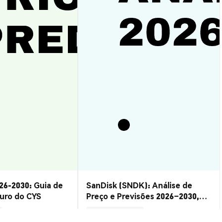
26-2030: Guia de
SanDisk (SNDK): Análise de
turo do CYS
Preço e Previsões 2026–2030,
Vale a Pena?
Insights de Mercado
2026-08-07
|
15-20m
2026-08-06
|
10-15m