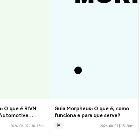
: O que é RIVN
Guia Morpheus: O que é, como
 Automotive
funciona e para que serve?
IA
2026-08-07
|
10-15m
2026-08-07
|
15-20m