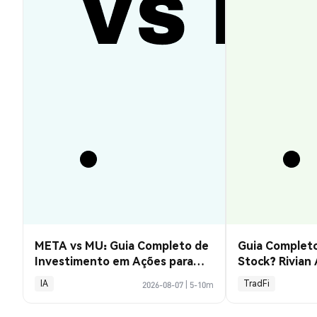
META vs MU: Guia Completo de
Guia Completo
Investimento em Ações para
Stock? Rivian
2026
Explicado
IA
TradFi
2026-08-07
|
5-10m