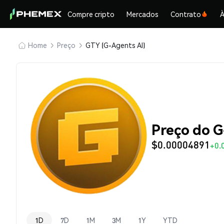
Compre cripto
Mercados
Contrato
À
Home
Preço
GTY (G-Agents AI)
Preço do G
$0.00004891
+0.
1D
7D
1M
3M
1Y
YTD