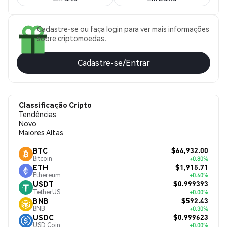
Cadastre-se ou faça login para ver mais informações
sobre criptomoedas.
Cadastre-se/Entrar
Classificação Cripto
Tendências
Novo
Maiores Altas
$64,932.00
BTC
Bitcoin
+0.80%
$1,915.71
ETH
Ethereum
+0.60%
$0.999393
USDT
TetherUS
+0.00%
$592.43
BNB
BNB
+0.30%
$0.999623
USDC
USD Coin
+0.00%