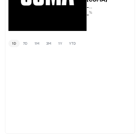
-
--
%
-
1D
7D
1M
3M
1Y
YTD