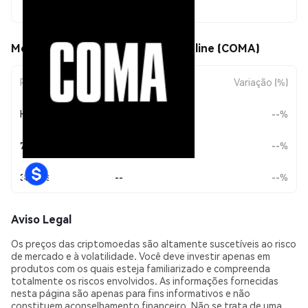
--
Movimentos de preço de Coma Online (COMA)
Período
Variação do Valor
Variação (%)
Hoje
--
--%
7 Dias
--
--%
30 Dias
--
--%
Aviso Legal
Os preços das criptomoedas são altamente suscetíveis ao risco
de mercado e à volatilidade. Você deve investir apenas em
produtos com os quais esteja familiarizado e compreenda
totalmente os riscos envolvidos. As informações fornecidas
nesta página são apenas para fins informativos e não
constituem aconselhamento financeiro. Não se trata de uma