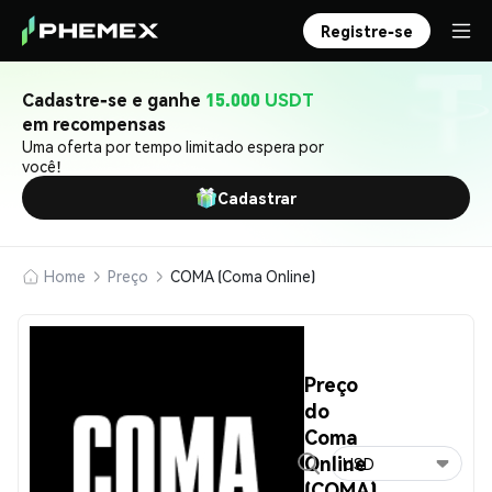
Registre-se
Cadastre-se e ganhe
15.000 USDT
em recompensas
Uma oferta por tempo limitado espera por
você!
Cadastrar
Home
Preço
COMA (Coma Online)
Preço
do
Coma
Online
USD
(COMA)