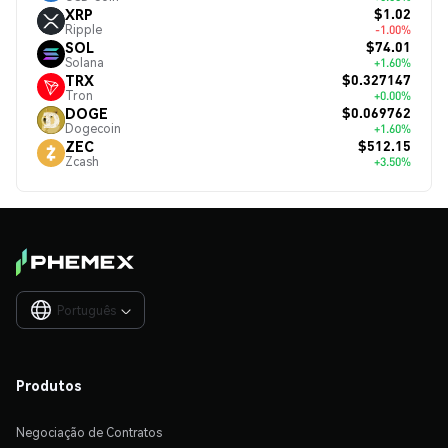
$1.02
XRP
Ripple
-1.00%
$74.01
SOL
Solana
+1.60%
$0.327147
TRX
Tron
+0.00%
$0.069762
DOGE
Dogecoin
+1.60%
$512.15
ZEC
Zcash
+3.50%
Português

Produtos
Negociação de Contratos