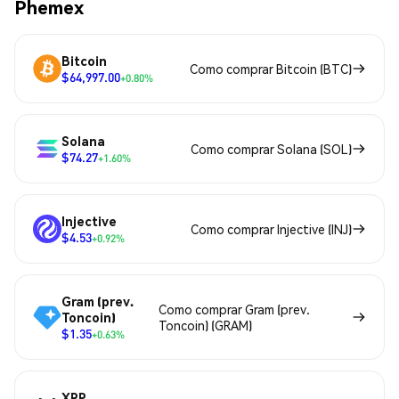
Phemex
Bitcoin
Como comprar Bitcoin (BTC)
$64,997.00
+0.80%
Solana
Como comprar Solana (SOL)
$74.27
+1.60%
Injective
Como comprar Injective (INJ)
$4.53
+0.92%
Gram (prev.
Como comprar Gram (prev.
Toncoin)
Toncoin) (GRAM)
$1.35
+0.63%
XRP