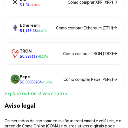
Como comprar XRP (XRP)
$1.04
-0.60%
Ethereum
Como comprar Ethereum (ETH)
$1,916.38
+0.60%
TRON
Como comprar TRON (TRX)
$0.327619
+0.20%
Pepe
Como comprar Pepe (PEPE)
$0.00000284
+1.00%
Explore outros ativos cripto >
Aviso legal
Os mercados de criptomoedas são inerentemente voláteis, e o
preço de Coma Online (COMA) e outros ativos digitais pode