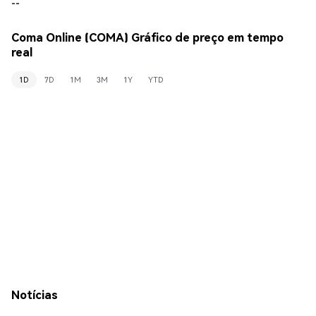
--
Coma Online (COMA) Gráfico de preço em tempo
real
1D
7D
1M
3M
1Y
YTD
Notícias