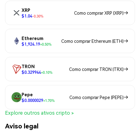
XRP
Como comprar XRP (XRP)
$1.04
-0.30%
Ethereum
Como comprar Ethereum (ETH)
$1,924.19
+0.50%
TRON
Como comprar TRON (TRX)
$0.329944
+0.10%
Pepe
Como comprar Pepe (PEPE)
$0.0000029
+1.70%
Explore outros ativos cripto >
Aviso legal