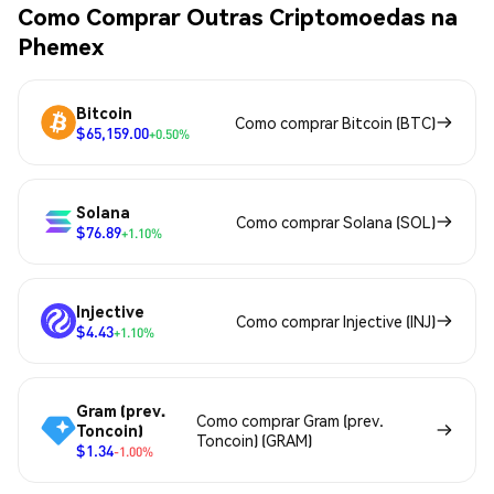
Como Comprar Outras Criptomoedas na
Phemex
Bitcoin
Como comprar Bitcoin (BTC)
$65,159.00
+0.50%
Solana
Como comprar Solana (SOL)
$76.89
+1.10%
Injective
Como comprar Injective (INJ)
$4.43
+1.10%
Gram (prev.
Como comprar Gram (prev.
Toncoin)
Toncoin) (GRAM)
$1.34
-1.00%