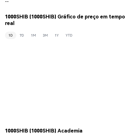
--
1000SHIB (1000SHIB) Gráfico de preço em tempo
real
1D
7D
1M
3M
1Y
YTD
1000SHIB (1000SHIB) Academia