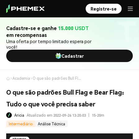
Registre-se
Cadastre-se e ganhe
15.000 USDT
em recompensas
Uma oferta por tempo limitado espera por
você!
Cadastrar
Academia
O que são padrões Bull Flag e Bear Flag: Tudo o que você precisa saber
O que são padrões Bull Flag e Bear Flag:
Tudo o que você precisa saber
Aricia
Atualizado em 2022-09-26 13:20:03
|
15-20m
Intermediário
Análise Técnica