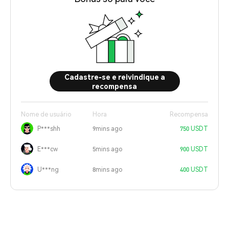
Cadastre-se e reivindique a
recompensa
Nome de usuário
Hora
Recompensa
P***shh
9mins ago
750 USDT
E***cw
5mins ago
900 USDT
U***ng
8mins ago
400 USDT