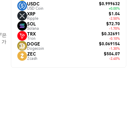
$0.999632
USDC
USD Coin
+0.00%
$1.04
XRP
Ripple
-2.50%
$72.70
SOL
Solana
-1.70%
$0.32691
TRX
NF은
Tron
-0.10%
 가
$0.069154
DOGE
Dogecoin
-1.30%
$504.07
ZEC
Zcash
-2.40%