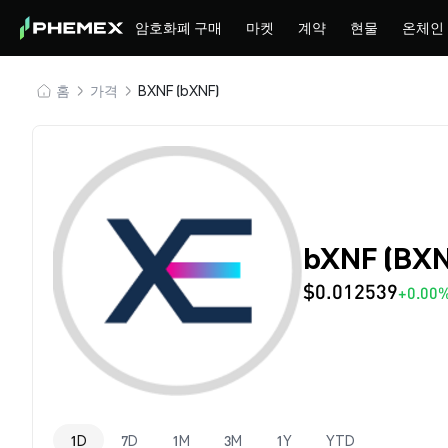
암호화폐 구매
마켓
계약
현물
온체인
홈
가격
BXNF (bXNF)
bXNF (BX
$0.012539
+0.00
1D
7D
1M
3M
1Y
YTD