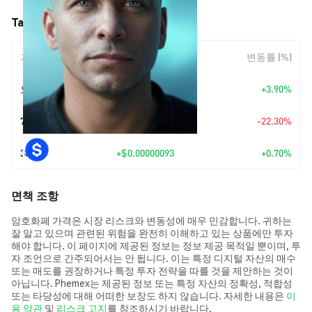
Talos (TALOS) 가격 움직임
기간
변동 폭
변동률 (%)
오늘
+
$0.000005
+3.90%
7일
$-0.00003823
-22.30%
30일
+
$0.00000093
+0.70%
면책 조항
암호화폐 가격은 시장 리스크와 변동성에 매우 민감합니다. 귀하는
잘 알고 있으며 관련된 위험을 완전히 이해하고 있는 상품에만 투자
해야 합니다. 이 페이지에 제공된 정보는 정보 제공 목적일 뿐이며, 투
자 조언으로 간주되어서는 안 됩니다. 이는 특정 디지털 자산의 매수
또는 매도를 권장하거나 특정 투자 전략을 따를 것을 제안하는 것이
아닙니다. Phemex는 제공된 정보 또는 특정 자산의 정확성, 적합성
또는 타당성에 대해 어떠한 보장도 하지 않습니다. 자세한 내용은
이
용 약관
및
리스크 고지
를 참조하시기 바랍니다.