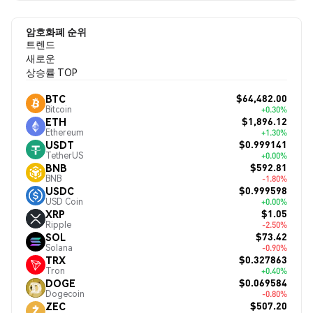
암호화폐 순위
트렌드
새로운
상승률 TOP
$64,482.00
BTC
Bitcoin
+0.30%
$1,896.12
ETH
Ethereum
+1.30%
$0.999141
USDT
TetherUS
+0.00%
$592.81
BNB
BNB
-1.80%
$0.999598
USDC
USD Coin
+0.00%
$1.05
XRP
Ripple
-2.50%
$73.42
SOL
Solana
-0.90%
$0.327863
TRX
Tron
+0.40%
$0.069584
DOGE
Dogecoin
-0.80%
$507.20
ZEC