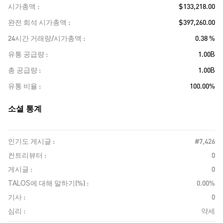
시가총액
$133,218.00
완전 희석 시가총액
$397,260.00
24시간 거래량/시가총액
0.38 %
유통 공급량
1.00B
총 공급량
1.00B
유통 비율
100.00%
소셜 통계
인기도 게시글 :
#7,426
컨트리뷰터 :
0
게시글 :
0
TALOS에 대해 말하기(%) :
0.00%
기사 :
0
심리 :
약세