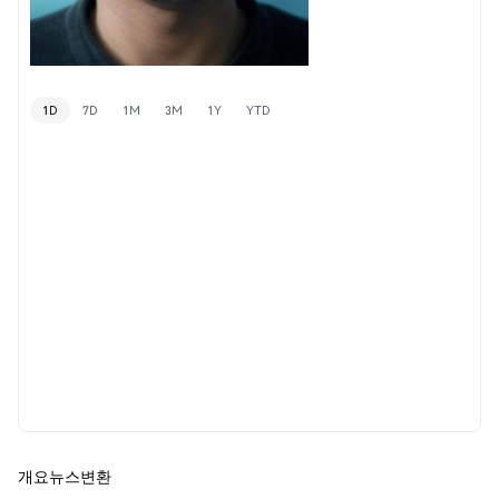
1D
7D
1M
3M
1Y
YTD
개요
뉴스
변환