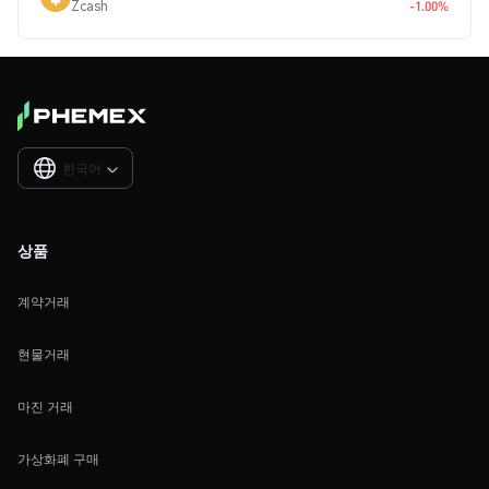
Zcash
-1.00%
한국어

상품
계약거래
현물거래
마진 거래
가상화폐 구매