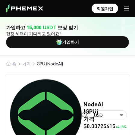
회원가입
가입하고
15,000 USDT
보상 받기
한정 혜택이 기다리고 있어요!
가입하기
홈
가격
GPU (NodeAI)
NodeAI
(GPU)
USD
가격
$0.00725415
+4.18%