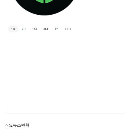
1D
7D
1M
3M
1Y
YTD
개요
뉴스
변환