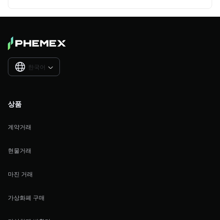
한국어

상품
계약거래
현물거래
마진 거래
가상화폐 구매