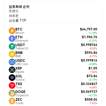
암호화폐 순위
트렌드
새로운
상승률 TOP
$64,757.00
BTC
Bitcoin
+1.18%
$1,906.76
ETH
Ethereum
+2.27%
$0.998766
USDT
TetherUS
-0.03%
$594.84
BNB
BNB
-0.71%
$0.999816
USDC
USD Coin
+0.00%
$1.05
XRP
Ripple
-1.56%
$73.84
SOL
Solana
+0.19%
$0.326847
TRX
Tron
-0.00%
$0.069727
DOGE
Dogecoin
+0.13%
$508.04
ZEC
Zcash
-1.42%