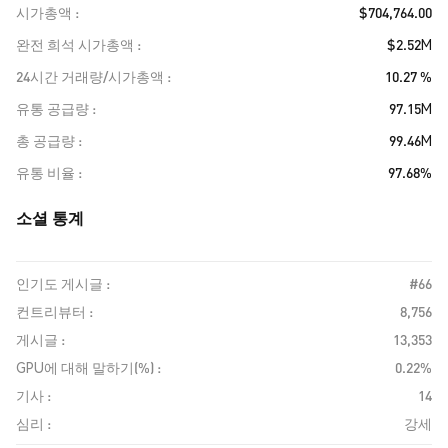
시가총액
$704,764.00
완전 희석 시가총액
$2.52M
24시간 거래량/시가총액
10.27 %
유통 공급량
97.15M
총 공급량
99.46M
유통 비율
97.68%
소셜 통계
인기도 게시글 :
#66
컨트리뷰터 :
8,756
게시글 :
13,353
GPU에 대해 말하기(%) :
0.22%
기사 :
14
심리 :
강세