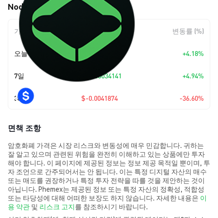
NodeAI (GPU) 가격 움직임
기간
변동 폭
변동률 (%)
오늘
+
$0.00029111
+4.18%
7일
+
$0.00034141
+4.94%
30일
$-0.0041874
-36.60%
면책 조항
암호화폐 가격은 시장 리스크와 변동성에 매우 민감합니다. 귀하는
잘 알고 있으며 관련된 위험을 완전히 이해하고 있는 상품에만 투자
해야 합니다. 이 페이지에 제공된 정보는 정보 제공 목적일 뿐이며, 투
자 조언으로 간주되어서는 안 됩니다. 이는 특정 디지털 자산의 매수
또는 매도를 권장하거나 특정 투자 전략을 따를 것을 제안하는 것이
아닙니다. Phemex는 제공된 정보 또는 특정 자산의 정확성, 적합성
또는 타당성에 대해 어떠한 보장도 하지 않습니다. 자세한 내용은
이
용 약관
및
리스크 고지
를 참조하시기 바랍니다.