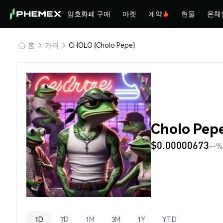
암호화폐 구매
마켓
계약
현물
온체
홈
가격
CHOLO (Cholo Pepe)
Cholo Pep
$0.00000673
--%
1D
7D
1M
3M
1Y
YTD