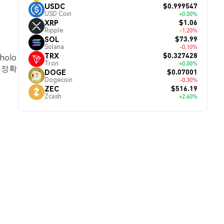
$0.999547
USDC
USD Coin
+0.00%
$1.06
XRP
Ripple
-1.20%
$73.99
SOL
Solana
-0.10%
$0.327428
TRX
holo
Tron
+0.00%
 정확
$0.07001
DOGE
Dogecoin
-0.30%
$516.19
ZEC
Zcash
+2.60%