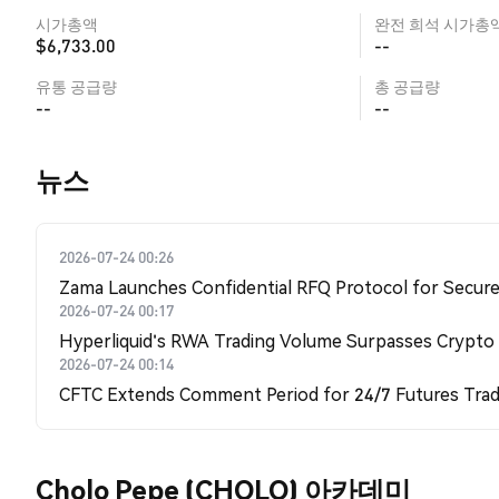
시가총액
완전 희석 시가총
$6,733.00
--
유통 공급량
총 공급량
--
--
뉴스
2026-07-24 00:26
Zama Launches Confidential RFQ Protocol for Secure 
2026-07-24 00:17
Hyperliquid's RWA Trading Volume Surpasses Crypto
2026-07-24 00:14
CFTC Extends Comment Period for 24/7 Futures Trad
Cholo Pepe (CHOLO) 아카데미