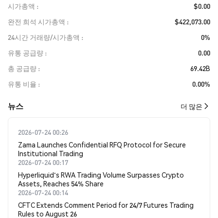
시가총액
$0.00
완전 희석 시가총액
$422,073.00
24시간 거래량/시가총액
0%
유통 공급량
0.00
총 공급량
69.42B
유통 비율
0.00%
뉴스
더 많은
2026-07-24 00:26
Zama Launches Confidential RFQ Protocol for Secure
Institutional Trading
2026-07-24 00:17
Hyperliquid's RWA Trading Volume Surpasses Crypto
Assets, Reaches 54% Share
2026-07-24 00:14
CFTC Extends Comment Period for 24/7 Futures Trading
Rules to August 26