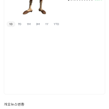
1D
7D
1M
3M
1Y
YTD
개요
뉴스
변환