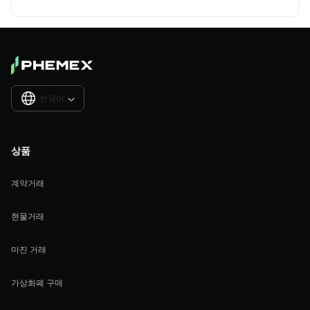
한국어

상품
계약거래
현물거래
마진 거래
가상화폐 구매