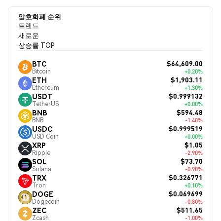
암호화폐 순위
트렌드
새로운
상승률 TOP
$64,609.00
BTC
Bitcoin
+0.20%
$1,903.11
ETH
Ethereum
+1.30%
$0.999132
USDT
TetherUS
+0.00%
$594.48
BNB
BNB
-1.40%
$0.999519
USDC
USD Coin
+0.00%
$1.05
XRP
Ripple
-2.90%
$73.70
SOL
Solana
-0.90%
$0.326771
TRX
Tron
+0.10%
$0.069699
DOGE
Dogecoin
-0.80%
$511.65
ZEC
Zcash
-1.00%