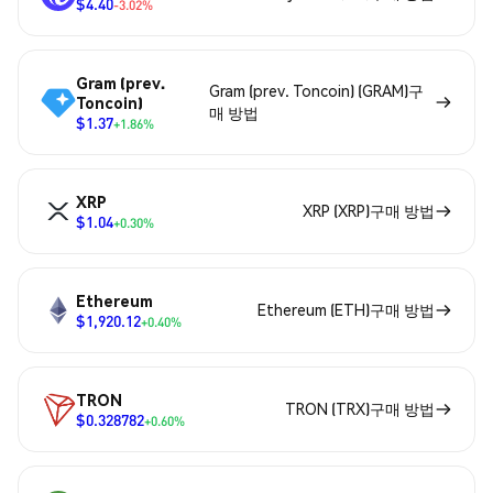
$4.40
-3.02%
Gram (prev.
Gram (prev. Toncoin) (GRAM)구
Toncoin)
매 방법
$1.37
+1.86%
XRP
XRP (XRP)구매 방법
$1.04
+0.30%
Ethereum
Ethereum (ETH)구매 방법
$1,920.12
+0.40%
TRON
TRON (TRX)구매 방법
$0.328782
+0.60%