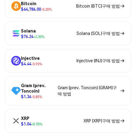
Bitcoin
Bitcoin (BTC)구매 방법
$64,786.00
-0.20%
Solana
Solana (SOL)구매 방법
$76.24
+2.30%
Injective
Injective (INJ)구매 방법
$4.44
-0.93%
Gram (prev.
Gram (prev. Toncoin) (GRAM)구
Toncoin)
매 방법
$1.34
-0.85%
XRP
XRP (XRP)구매 방법
$1.04
+0.70%