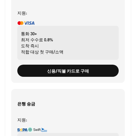
지원:
통화
30+
최저 수수료
0.8%
도착
즉시
적합 대상
첫 구매/소액
신용/직불 카드로 구매
은행 송금
지원: