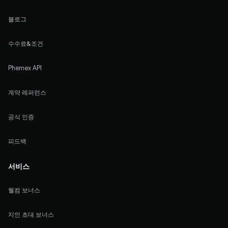
블로그
수수료&조건
Phemex API
계약 레퍼런스
공식 인증
피드백
서비스
웰컴 보너스
지인 초대 보너스