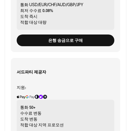
통화
USD/EUR/CHF/AUD/GBP/JPY
최저 수수료
0.08%
도착
즉시
적합 대상
대량
은행 송금으로 구매
서드파티 제공자
지원:
통화
50+
수수료
변동
도착
변동
적합 대상
지역 프로모션