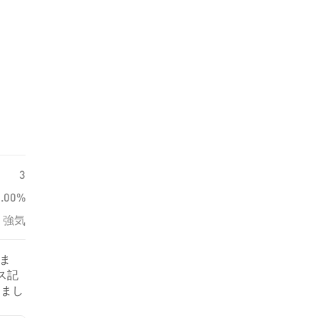
3
0.00%
強気
いま
ス記
しまし