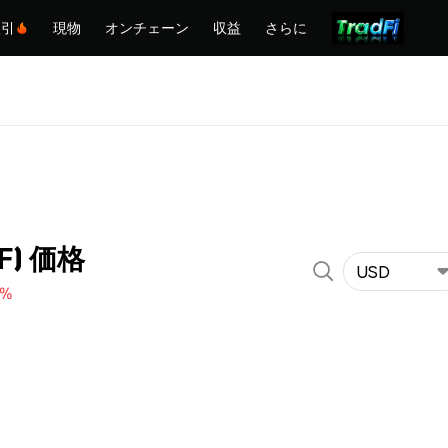
取引
現物
オンチェーン
収益
さらに
KF) 価格
USD
0%