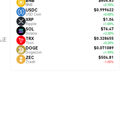
$604.63
BNB
BNB
+2.70%
$0.999622
USDC
USD Coin
+0.00%
$1.04
XRP
Ripple
+1.00%
$76.47
SOL
Solana
+3.30%
$0.328655
TRX
も正
Tron
+0.20%
$0.071089
DOGE
Dogecoin
+1.90%
$504.81
ZEC
Zcash
-1.00%