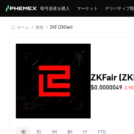
暗号資産を購入
マーケット
デリバティブ
ホーム
価格
ZKF (ZKFair)
ZKFair (Z
$0.0000049
-3.9
1D
7D
1M
3M
1Y
YTD