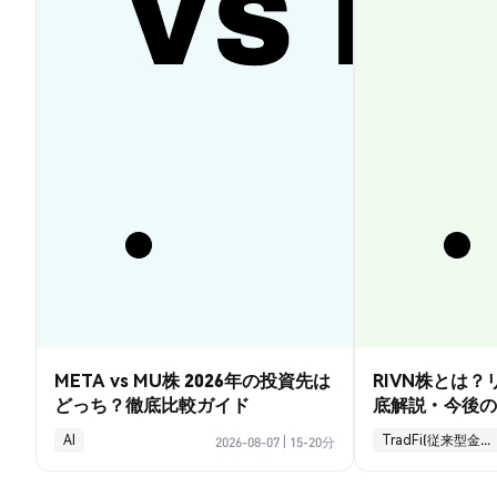
META vs MU株 2026年の投資先は
RIVN株とは
どっち？徹底比較ガイド
底解説・今後の
AI
TradFi(従来型金融)
2026-08-07
|
15-20分