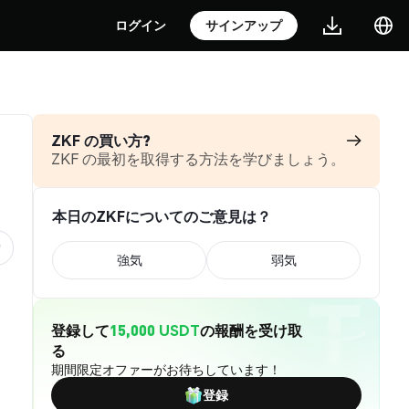
ログイン
サインアップ
ZKF の買い方?
ZKF の最初を取得する方法を学びましょう。
本日のZKFについてのご意見は？
強気
弱気
登録して
15,000 USDT
の報酬を受け取
る
期間限定オファーがお待ちしています！
登録