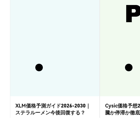
XLM価格予測ガイド2026-2030｜
Cysic価格予想2
ステラルーメン今後回復する？
騰か停滞か徹底
市場洞察
市場洞察
2026-08-07
|
15-20分