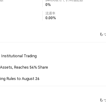
0%
流通率
0.00%
も
Institutional Trading
 Assets, Reaches 54% Share
ing Rules to August 26
も