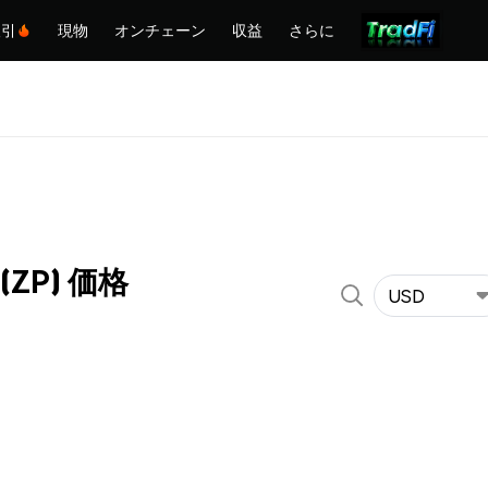
取引
現物
オンチェーン
収益
さらに
l (ZP) 価格
USD