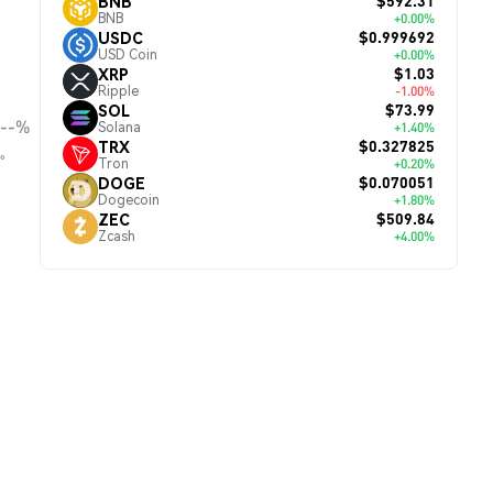
$592.31
BNB
BNB
+0.00%
$0.999692
USDC
USD Coin
+0.00%
$1.03
XRP
Ripple
-1.00%
$73.99
SOL
--%
Solana
+1.40%
$0.327825
TRX
。
Tron
+0.20%
$0.070051
DOGE
Dogecoin
+1.80%
$509.84
ZEC
Zcash
+4.00%