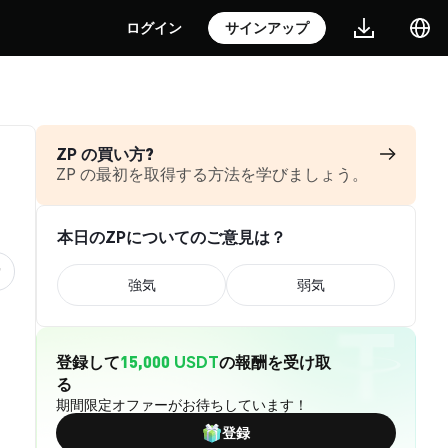
ログイン
サインアップ
ZP の買い方?
ZP の最初を取得する方法を学びましょう。
本日のZPについてのご意見は？
強気
弱気
登録して
15,000 USDT
の報酬を受け取
る
期間限定オファーがお待ちしています！
登録