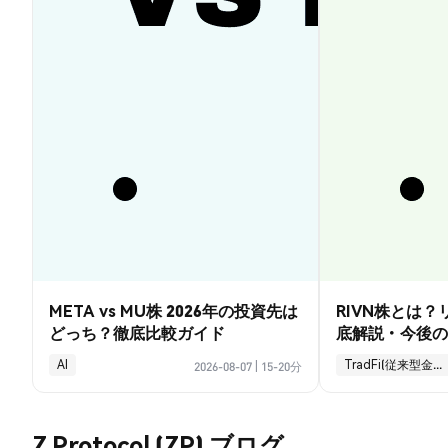
META vs MU株 2026年の投資先は
RIVN株とは
どっち？徹底比較ガイド
底解説・今後の
AI
TradFi(従来型金融)
2026-08-07
|
15-20分
Z Protocol (ZP) ブログ