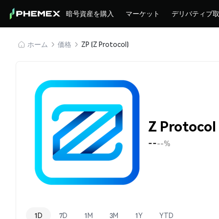
暗号資産を購入
マーケット
デリバティブ
ホーム
価格
ZP (Z Protocol)
Z Protoco
--
--%
1D
7D
1M
3M
1Y
YTD