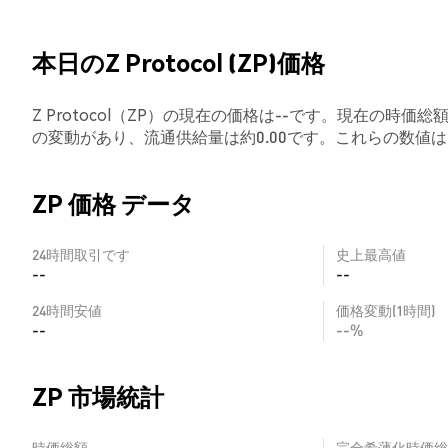
本日のZ Protocol (ZP)価格
Z Protocol（ZP）の現在の価格は--です。現在の時価総額
の変動があり、流通供給量は約0.00です。これらの数
ZP 価格 データ
24時間取引です
史上最高値
--
--
24時間安値
価格変動(1時間)
--
--%
ZP 市場統計
時価総額
完全希薄化時価総