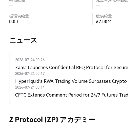
--
--
循環供給量
総供給量
0.00
67.00M
​​ニュース​​
2026-07-24 00:26
Zama Launches Confidential RFQ Protocol for Secure 
2026-07-24 00:17
Hyperliquid's RWA Trading Volume Surpasses Crypto
2026-07-24 00:14
CFTC Extends Comment Period for 24/7 Futures Trad
Z Protocol (ZP) アカデミー