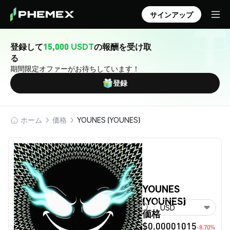
サインアップ
登録して
15,000 USDT
の報酬を受け取
る
期間限定オファーがお待ちしています！
登録
ホーム
価格
YOUNES (YOUNES)
YOUNES
(YOUNES)
USD
価格
$0.00001015
-8.70%