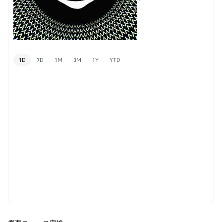
1D
7D
1M
3M
1Y
YTD