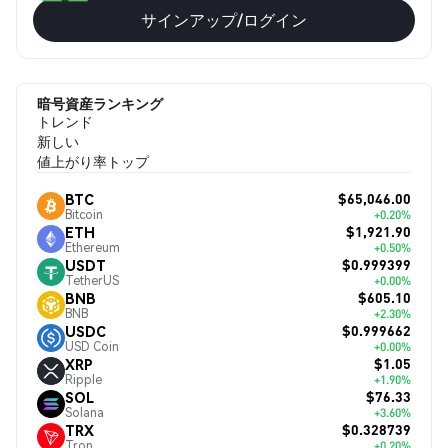
サインアップ/ログイン
暗号資産ランキング
トレンド
新しい
値上がり率トップ
$65,046.00
BTC
Bitcoin
+0.20%
$1,921.90
ETH
Ethereum
+0.50%
$0.999399
USDT
TetherUS
+0.00%
$605.10
BNB
BNB
+2.30%
$0.999662
USDC
USD Coin
+0.00%
$1.05
XRP
Ripple
+1.90%
$76.33
SOL
Solana
+3.60%
$0.328739
TRX
Tron
+0.20%