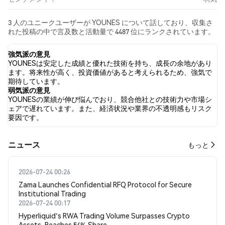
3 人のユニークユーザーが YOUNES について話しており、収集さ
れた投稿の中で言及数と活動量で 4487 位にランクされています。
過去24時間で、すべてのソーシャルメディアにおける YOUNES へ
の感情は 弱気 でした。 最後に、YOUNES に関するニュース記事
強気派の意見
が 0 件公開されました。 Twitterでは、0.00% のツイートが強気の
YOUNESは安定した成績と優れた技術を持ち、成長の余地があり
感情を示し、100.00% のツイートが弱気の感情を示しました。
ます。将来性が高く、投資価値があると考えられるため、強気で
0.00% のツイートは YOUNES に対して中立的でした。 これらの感
期待しています。
情分析は 4 件のツイートに基づいています。
弱気派の意見
YOUNESの業績が伸び悩んでおり、競合他社との技術力や市場シ
ェアで遅れています。また、経済状況や業界の不透明感もリスク
要因です。
​​ニュース​​
もっと
2026-07-24 00:26
Zama Launches Confidential RFQ Protocol for Secure
Institutional Trading
2026-07-24 00:17
Hyperliquid's RWA Trading Volume Surpasses Crypto
Assets, Reaches 54% Share