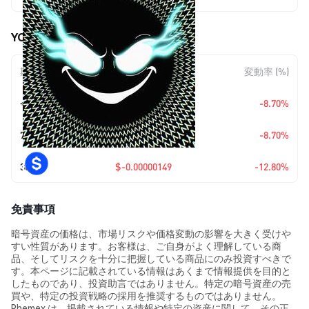
YOUNES (YOUNES) の価格変動
期間
金額変動
変動率 (%)
今日
$-0.00000097
-8.70%
7日
$-0.00000097
-8.70%
30日
$-0.00000149
-12.80%
免責事項
暗号資産の価格は、市場リスクや価格変動の影響を大きく受けや
すい性質があります。お客様は、ご自身がよく理解している商
品、そしてリスクを十分に把握している商品にのみ投資すべきで
す。本ページに記載されている情報はあくまで情報提供を目的と
したものであり、投資助言ではありません。特定の暗号資産の売
買や、特定の投資戦略の採用を推奨するものではありません。
Phemex は、掲載されている情報や特定の資産に関して、その正