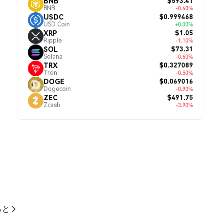
$593.41
BNB
BNB
-0.60%
$0.999468
USDC
USD Coin
+0.00%
$1.05
XRP
Ripple
-1.10%
$73.31
SOL
Solana
-0.60%
$0.327089
TRX
Tron
-0.50%
$0.069016
DOGE
Dogecoin
-0.90%
$491.75
ZEC
Zcash
-3.90%
っと