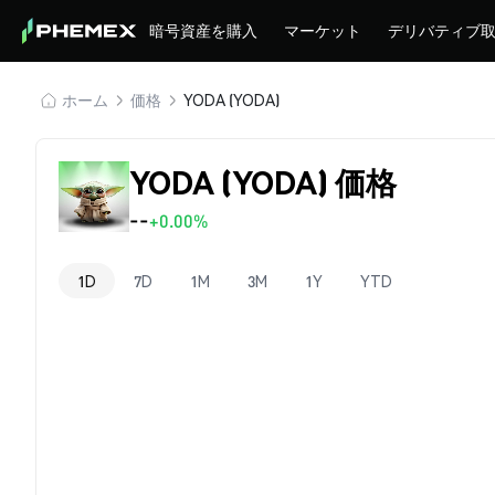
暗号資産を購入
マーケット
デリバティブ
ホーム
価格
YODA (YODA)
YODA (YODA) 価格
--
+0.00%
1D
7D
1M
3M
1Y
YTD