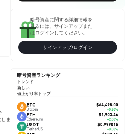
暗号資産に関する詳細情報を
見るには、サインアップまた
はログインしてください。
サインアップ/ログイン
暗号資産ランキング
トレンド
新しい
値上がり率トップ
$64,498.00
BTC
Bitcoin
+0.80%
で
$1,903.46
ETH
供しま
Ethereum
+2.00%
$0.999015
USDT
TetherUS
+0.00%