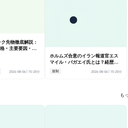
ダック先物徹底解説：
格・主要要因・取
ホルムズ合意のイラン報道官エス
マイル・バガエイ氏とは？経歴ガ
イド
規制
2026-08-06
|
15-20分
2026-08-06
|
15-20分
も