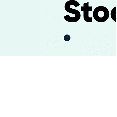
報｜1.05ドル下抜
Uber株価下落：過去最高売上・初
底解説
の100億ドル現金達成でも理由解説
市場洞察
2026-08-06
|
15-20分
2026-08-06
|
15-20分