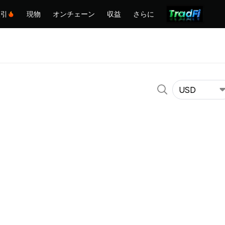
取引
現物
オンチェーン
収益
さらに
USD