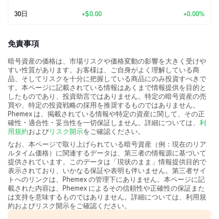
30日
+
$0.00
+0.00%
免責事項
暗号資産の価格は、市場リスクや価格変動の影響を大きく受けや
すい性質があります。お客様は、ご自身がよく理解している商
品、そしてリスクを十分に把握している商品にのみ投資すべきで
す。本ページに記載されている情報はあくまで情報提供を目的と
したものであり、投資助言ではありません。特定の暗号資産の売
買や、特定の投資戦略の採用を推奨するものではありません。
Phemex は、掲載されている情報や特定の資産に関して、その正
確性・適合性・妥当性を一切保証しません。詳細については、
利
用規約
および
リスク開示
をご確認ください。
なお、本ページで取り上げられている暗号資産（例：現在のリア
ルタイム価格）に関連するデータは、第三者の情報源に基づいて
提供されています。このデータは「現状のまま」情報提供目的で
表示されており、いかなる保証や表明も伴いません。第三者サイ
トへのリンクは、Phemex の管理下にありません。本ページに記
載された内容は、Phemex によるその信頼性や正確性の保証また
は支持を意味するものではありません。詳細については、利用規
約およびリスク開示をご確認ください。