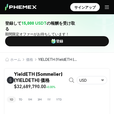
サインアップ
登録して
15,000 USDT
の報酬を受け取
る
期間限定オファーがお待ちしています！
登録
ホーム
価格
YIELDETH (YieldETH (Sommelier))
YieldETH (Sommelier)
(YIELDETH) 価格
USD
$32,689,790.00
+0.00%
1D
7D
1M
3M
1Y
YTD