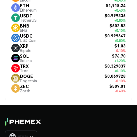
Bitcoin
+0.40%
$1,918.24
ETH
Ethereum
+0.40%
$0.999336
USDT
TetherUS
+0.00%
$602.53
BNB
BNB
+0.10%
$0.999647
USDC
USD Coin
+0.00%
$1.03
XRP
Ripple
-0.10%
$76.70
SOL
Solana
+1.20%
$0.329837
TRX
Tron
+0.10%
$0.069728
DOGE
Dogecoin
-0.10%
$509.01
ZEC
Zcash
-0.40%
日本語
