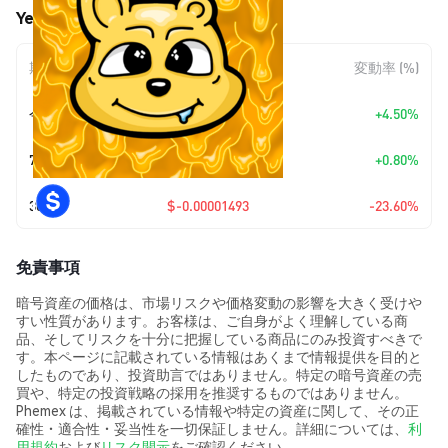
Yeet (YEET) の価格変動
期間
金額変動
変動率 (%)
今日
+
$0.00000208
+4.50%
7日
+
$0.00000038
+0.80%
30日
$-0.00001493
-23.60%
免責事項
暗号資産の価格は、市場リスクや価格変動の影響を大きく受けや
すい性質があります。お客様は、ご自身がよく理解している商
品、そしてリスクを十分に把握している商品にのみ投資すべきで
す。本ページに記載されている情報はあくまで情報提供を目的と
したものであり、投資助言ではありません。特定の暗号資産の売
買や、特定の投資戦略の採用を推奨するものではありません。
Phemex は、掲載されている情報や特定の資産に関して、その正
確性・適合性・妥当性を一切保証しません。詳細については、
利
用規約
および
リスク開示
をご確認ください。