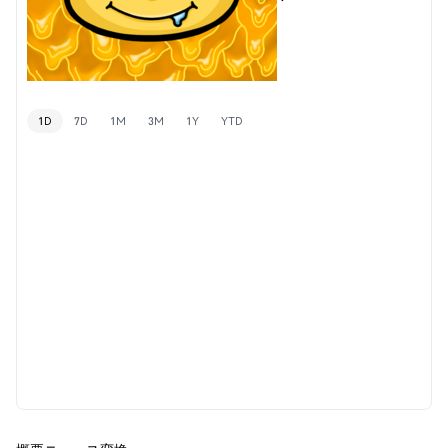
1D
7D
1M
3M
1Y
YTD