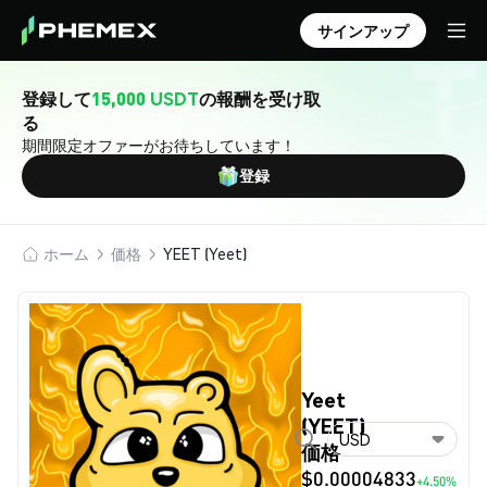
サインアップ
登録して
15,000 USDT
の報酬を受け取
る
期間限定オファーがお待ちしています！
登録
ホーム
価格
YEET (Yeet)
Yeet
(YEET)
USD
価格
$0.00004833
+4.50%