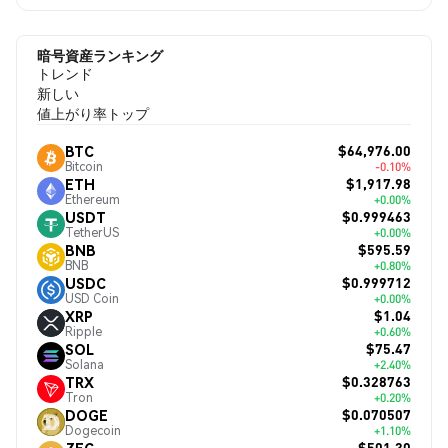
暗号資産ランキング
トレンド
新しい
値上がり率トップ
$64,976.00
BTC
Bitcoin
-0.10%
$1,917.98
ETH
Ethereum
+0.00%
$0.999463
USDT
TetherUS
+0.00%
$595.59
BNB
BNB
+0.80%
$0.999712
USDC
USD Coin
+0.00%
$1.04
XRP
Ripple
+0.60%
$75.47
SOL
Solana
+2.40%
$0.328763
TRX
Tron
+0.20%
$0.070507
DOGE
Dogecoin
+1.10%
$501.30
ZEC