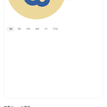
1D
7D
1M
3M
1Y
YTD