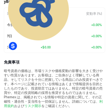
yBGT (YBGT) の価格変動
期間
金額変動
変動率 (%)
今日
+
$0.00
+0.00%
7日
+
$0.00
+0.00%
30日
+
$0.00
+0.00%
免責事項
暗号資産の価格は、市場リスクや価格変動の影響を大きく受けや
すい性質があります。お客様は、ご自身がよく理解している商
品、そしてリスクを十分に把握している商品にのみ投資すべきで
す。本ページに記載されている情報はあくまで情報提供を目的と
したものであり、投資助言ではありません。特定の暗号資産の売
買や、特定の投資戦略の採用を推奨するものではありません。
Phemex は、掲載されている情報や特定の資産に関して、その正
確性・適合性・妥当性を一切保証しません。詳細については、
利
用規約
および
リスク開示
をご確認ください。