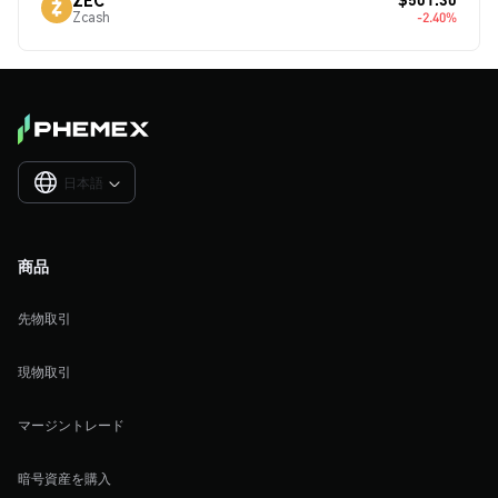
Zcash
-2.40%
日本語

商品
先物取引
現物取引
マージントレード
暗号資産を購入