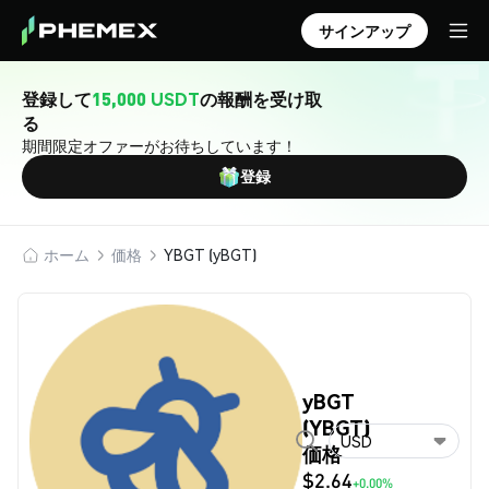
サインアップ
登録して
15,000 USDT
の報酬を受け取
る
期間限定オファーがお待ちしています！
登録
ホーム
価格
YBGT (yBGT)
yBGT
(YBGT)
USD
価格
$2.64
+0.00%