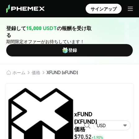
サインアップ
登録して
15,000 USDT
の報酬を受け取
る
期間限定オファーがお待ちしています！
登録
ホーム
価格
XFUND (xFUND)
xFUND
(XFUND)
USD
価格
$70.52
+1.90%