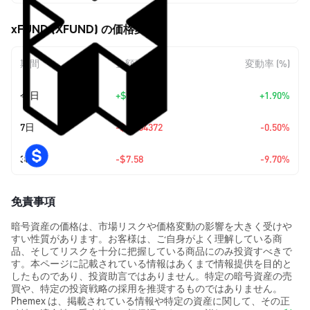
xFUND (XFUND) の価格変動
期間
金額変動
変動率 (%)
今日
+
$1.31
+1.90%
7日
-$0.354372
-0.50%
30日
-$7.58
-9.70%
免責事項
暗号資産の価格は、市場リスクや価格変動の影響を大きく受けや
すい性質があります。お客様は、ご自身がよく理解している商
品、そしてリスクを十分に把握している商品にのみ投資すべきで
す。本ページに記載されている情報はあくまで情報提供を目的と
したものであり、投資助言ではありません。特定の暗号資産の売
買や、特定の投資戦略の採用を推奨するものではありません。
Phemex は、掲載されている情報や特定の資産に関して、その正