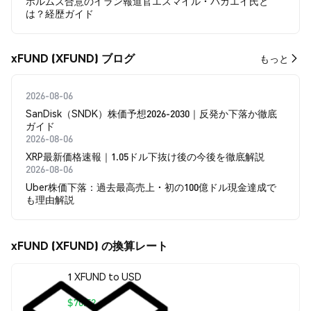
ホルムズ合意のイラン報道官エスマイル・バガエイ氏と
は？経歴ガイド
xFUND (XFUND) ブログ
もっと
2026-08-06
SanDisk（SNDK）株価予想2026-2030｜反発か下落か徹底
ガイド
2026-08-06
XRP最新価格速報｜1.05ドル下抜け後の今後を徹底解説
2026-08-06
Uber株価下落：過去最高売上・初の100億ドル現金達成で
も理由解説
xFUND (XFUND) の換算レート
1 XFUND to USD
$70.52