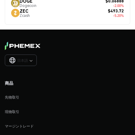
$0.06888
DOGE
Dogecoin
-2.00%
$493.72
ZEC
Zcash
-5.20%
日本語

商品
先物取引
現物取引
マージントレード