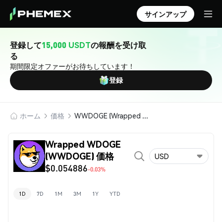
サインアップ
登録して
15,000 USDT
の報酬を受け取
る
期間限定オファーがお待ちしています！
登録
ホーム
価格
WWDOGE (Wrapped WDOGE)
Wrapped WDOGE
(WWDOGE) 価格
USD
$0.054886
-0.03%
1D
7D
1M
3M
1Y
YTD