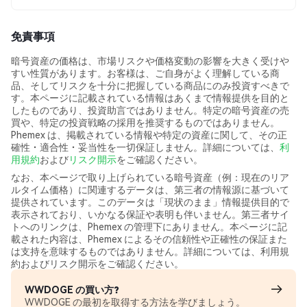
免責事項
暗号資産の価格は、市場リスクや価格変動の影響を大きく受けや
すい性質があります。お客様は、ご自身がよく理解している商
品、そしてリスクを十分に把握している商品にのみ投資すべきで
す。本ページに記載されている情報はあくまで情報提供を目的と
したものであり、投資助言ではありません。特定の暗号資産の売
買や、特定の投資戦略の採用を推奨するものではありません。
Phemex は、掲載されている情報や特定の資産に関して、その正
確性・適合性・妥当性を一切保証しません。詳細については、
利
用規約
および
リスク開示
をご確認ください。
なお、本ページで取り上げられている暗号資産（例：現在のリア
ルタイム価格）に関連するデータは、第三者の情報源に基づいて
提供されています。このデータは「現状のまま」情報提供目的で
表示されており、いかなる保証や表明も伴いません。第三者サイ
トへのリンクは、Phemex の管理下にありません。本ページに記
載された内容は、Phemex によるその信頼性や正確性の保証また
は支持を意味するものではありません。詳細については、利用規
約およびリスク開示をご確認ください。
WWDOGE の買い方?
WWDOGE の最初を取得する方法を学びましょう。