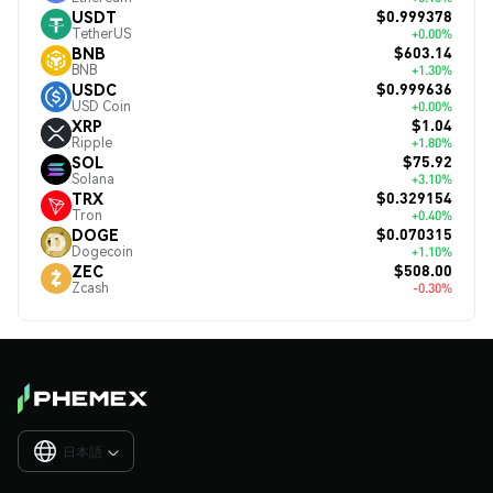
$0.999378
USDT
TetherUS
+0.00%
$603.14
BNB
BNB
+1.30%
$0.999636
USDC
USD Coin
+0.00%
$1.04
XRP
Ripple
+1.80%
$75.92
SOL
Solana
+3.10%
$0.329154
TRX
Tron
+0.40%
$0.070315
DOGE
Dogecoin
+1.10%
$508.00
ZEC
Zcash
-0.30%
日本語
