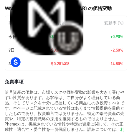
Wrapped NEAR (Universal) (UNEAR) の価格変動
期間
金額変動
変動率 (%)
今日
+
$0.01445
+0.90%
7日
-$0.041538
-2.50%
30日
-$0.281408
-14.80%
免責事項
暗号資産の価格は、市場リスクや価格変動の影響を大きく受けや
すい性質があります。お客様は、ご自身がよく理解している商
品、そしてリスクを十分に把握している商品にのみ投資すべきで
す。本ページに記載されている情報はあくまで情報提供を目的と
したものであり、投資助言ではありません。特定の暗号資産の売
買や、特定の投資戦略の採用を推奨するものではありません。
Phemex は、掲載されている情報や特定の資産に関して、その正
確性・適合性・妥当性を一切保証しません。詳細については、
利