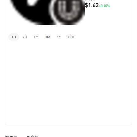
$1.62
+0.90%
1D
7D
1M
3M
1Y
YTD