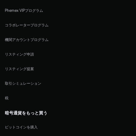
Phemex VIPプログラム
コラボレータープログラム
機関アカウントプログラム
リスティング申請
リスティング提案
取引シミュレーション
税
暗号通貨をもっと買う
ビットコインを購入