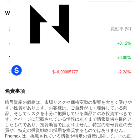
Wrapped CKB (WCKB) の価格変動
期間
金額変動
変動率 (%)
今日
+
$0.00000303
+0.12%
7日
+
$0.00
+0.00%
30日
$-0.00005777
-2.26%
免責事項
暗号資産の価格は、市場リスクや価格変動の影響を大きく受けや
すい性質があります。お客様は、ご自身がよく理解している商
品、そしてリスクを十分に把握している商品にのみ投資すべきで
す。本ページに記載されている情報はあくまで情報提供を目的と
したものであり、投資助言ではありません。特定の暗号資産の売
買や、特定の投資戦略の採用を推奨するものではありません。
Phemex は、掲載されている情報や特定の資産に関して、その正