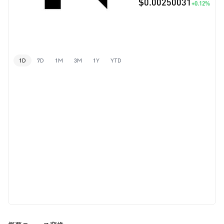
$0.00250031
+0.12%
1D
7D
1M
3M
1Y
YTD