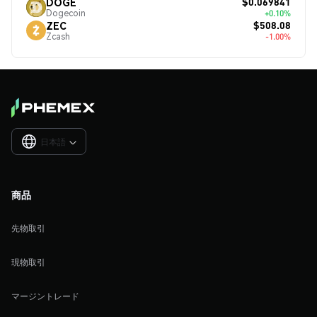
$0.069841
DOGE
Dogecoin
+0.10%
$508.08
ZEC
Zcash
-1.00%
日本語

商品
先物取引
現物取引
マージントレード