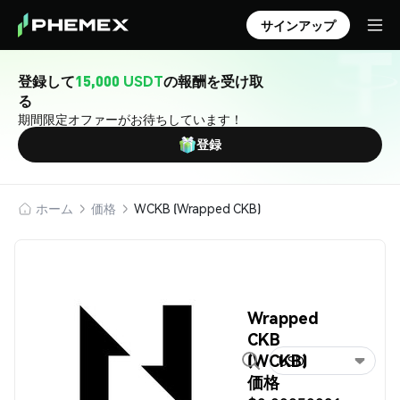
サインアップ
登録して
15,000 USDT
の報酬を受け取
る
期間限定オファーがお待ちしています！
登録
ホーム
価格
WCKB (Wrapped CKB)
Wrapped
CKB
(WCKB)
USD
価格