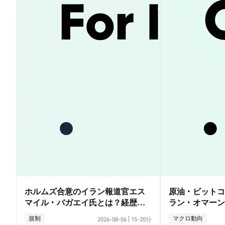
ホルムズ合意のイラン報道官エス
原油・ビットコ
マイル・バガエイ氏とは？経歴ガ
ラン・オマーン
イド
影響徹底解説
規制
マクロ動向
2026-08-06
|
15-20分