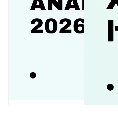
SanDisk（SNDK）株価予想2026-
2030｜反発か下落か徹底ガイド