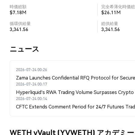
時価総額
完全希薄化時価総
$7.18M
$26.11M
循環供給量
総供給量
3,341.56
3,341.56
​​ニュース​​
2026-07-24 00:26
Zama Launches Confidential RFQ Protocol for Secure 
2026-07-24 00:17
Hyperliquid's RWA Trading Volume Surpasses Crypto
2026-07-24 00:14
CFTC Extends Comment Period for 24/7 Futures Trad
WETH yVault (YVWETH) アカデミー