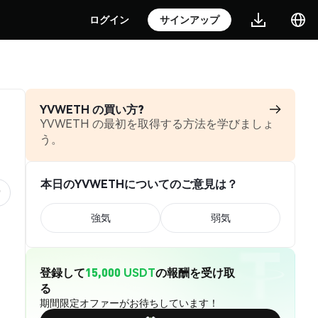
ログイン
サインアップ
YVWETH の買い方?
YVWETH の最初を取得する方法を学びましょ
う。
本日のYVWETHについてのご意見は？
強気
弱気
登録して
15,000 USDT
の報酬を受け取
る
期間限定オファーがお待ちしています！