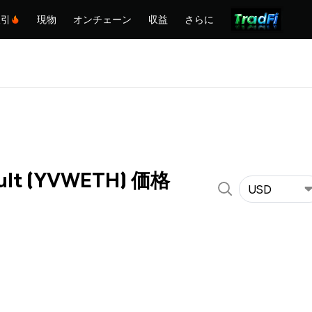
取引
現物
オンチェーン
収益
さらに
ult (YVWETH) 価格
USD