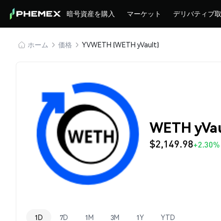
暗号資産を購入
マーケット
デリバティブ
ホーム
価格
YVWETH (WETH yVault)
WETH yVa
$2,149.98
+2.30%
1D
7D
1M
3M
1Y
YTD