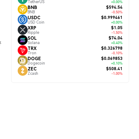
TetherUS
+0.00%
$594.54
BNB
BNB
-0.50%
$0.999461
USDC
USD Coin
+0.00%
$1.05
XRP
Ripple
-1.50%
。
$74.04
SOL
さ
Solana
+0.40%
$0.326798
TRX
Tron
-0.10%
$0.069853
DOGE
Dogecoin
+0.10%
$508.41
ZEC
Zcash
-1.00%