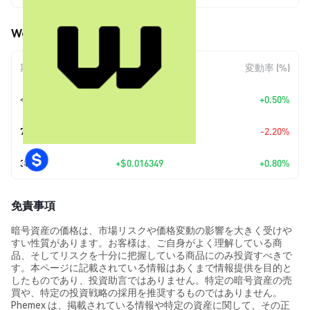
WeFi (WFI) の価格変動
期間
金額変動
変動率 (%)
今日
+
$0.010249
+0.50%
7日
-$0.046339
-2.20%
30日
+
$0.016349
+0.80%
免責事項
暗号資産の価格は、市場リスクや価格変動の影響を大きく受けや
すい性質があります。お客様は、ご自身がよく理解している商
品、そしてリスクを十分に把握している商品にのみ投資すべきで
す。本ページに記載されている情報はあくまで情報提供を目的と
したものであり、投資助言ではありません。特定の暗号資産の売
買や、特定の投資戦略の採用を推奨するものではありません。
Phemex は、掲載されている情報や特定の資産に関して、その正