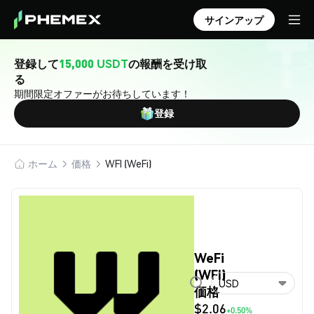
サインアップ
登録して
15,000 USDT
の報酬を受け取
る
期間限定オファーがお待ちしています！
登録
ホーム
価格
WFI (WeFi)
WeFi
(WFI)
USD
価格
$2.06
+0.50%