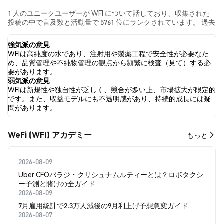
1 人のユニークユーザーが WFI について話しており、収集された
投稿の中で言及数と活動量で 5761 位にランクされています。 過去
24時間で、すべてのソーシャルメディアにおける WFI への感情は
中立 でした。 最後に、WFI に関するニュース記事が 0 件公開され
強気派の意見
ました。 Twitterでは、NaN% のツイートが強気の感情を示し、
WFIは高純度の水であり、注射用や製薬工程で安全性が必要なた
NaN% のツイートが弱気の感情を示しました。 NaN% のツイート
め、品質管理や不純物管理の観点から頻繁に検査（見て）する必
は WFI に対して中立的でした。 これらの感情分析は 0 件のツイー
要があります。
トに基づいています。
弱気派の意見
WFIは新規性や独自性が乏しく、競合が多い上、市場拡大が限定的
です。また、収益モデルにも不透明感があり、持続的成長には疑
問があります。
WeFi (WFI) アカデミー
もっと
2026-08-09
Uber CFOバラジ・クリシュナムルティーとは？ロボタクシ
ー予測と賭けの全ガイド
2026-08-09
7月雇用統計で2.3万人減後の9月利上げ予想急変ガイド
2026-08-07