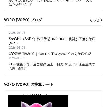
ホルムズ合意のイラン報道官エスマイル・バガエイ氏と
は？経歴ガイド
VOPO (VOPO) ブログ
もっと
2026-08-06
SanDisk（SNDK）株価予想2026-2030｜反発か下落か徹底
ガイド
2026-08-06
XRP最新価格速報｜1.05ドル下抜け後の今後を徹底解説
2026-08-06
Uber株価下落：過去最高売上・初の100億ドル現金達成で
も理由解説
VOPO (VOPO) の換算レート
1 VOPO to USD
$0.0<sub>9</sub>6475