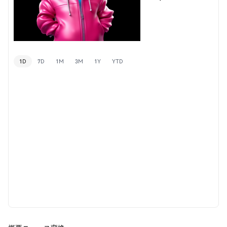
1D
7D
1M
3M
1Y
YTD