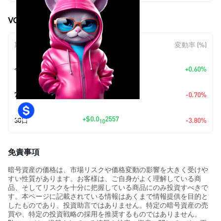
VOPO (VOPO) の価格変動
期間
金額変動
変動率 (%)
+
$0.0
3861
今日
+0.60%
11
+
$0.0
4564
7日
-0.70%
11
+
$0.0
2557
30日
-3.80%
10
免責事項
暗号資産の価格は、市場リスクや価格変動の影響を大きく受けや
すい性質があります。お客様は、ご自身がよく理解している商
品、そしてリスクを十分に把握している商品にのみ投資すべきで
す。本ページに記載されている情報はあくまで情報提供を目的と
したものであり、投資助言ではありません。特定の暗号資産の売
買や、特定の投資戦略の採用を推奨するものではありません。