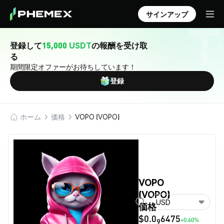
サインアップ
登録して
15,000 USDT
の報酬を受け取
る
期間限定オファーがお待ちしています！
登録
ホーム
価格
VOPO (VOPO)
VOPO
(VOPO)
USD
価格
$0.0
6475
+0.60%
9