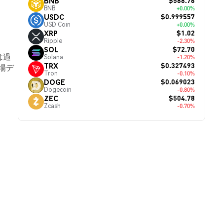
$588.76
BNB
BNB
+0.00%
$0.999557
USDC
USD Coin
+0.00%
$1.02
XRP
Ripple
-2.30%
$72.70
SOL
は過
Solana
-1.20%
$0.327493
TRX
場デ
Tron
-0.10%
$0.069023
DOGE
Dogecoin
-0.80%
$504.78
ZEC
Zcash
-0.70%