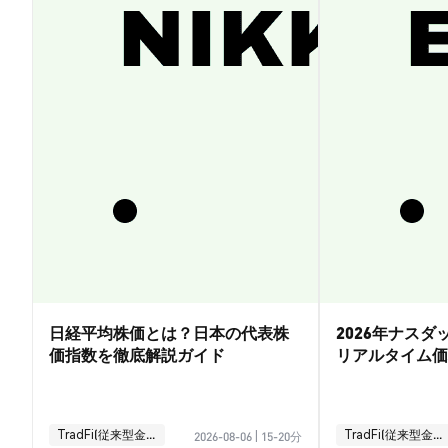
日経平均株価とは？日本の代表株
2026年ナス
価指数を徹底解説ガイド
リアルタイム価
引ガイド
TradFi(従来型金融)
TradFi(従来型金融)
2026-08-06
|
15-20分