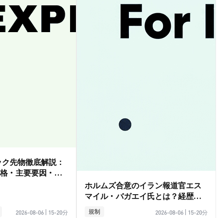
ダック先物徹底解説：
格・主要要因・取
ホルムズ合意のイラン報道官エス
マイル・バガエイ氏とは？経歴ガ
イド
規制
2026-08-06
|
15-20分
2026-08-06
|
15-20分