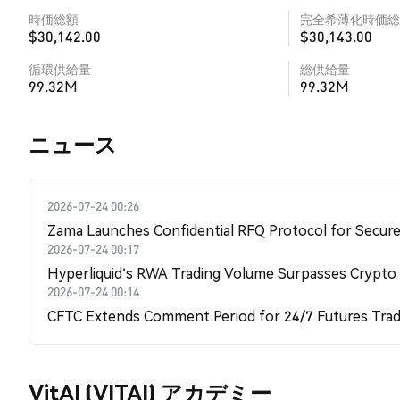
時価総額
完全希薄化時価総
$30,142.00
$30,143.00
循環供給量
総供給量
99.32M
99.32M
​​ニュース​​
2026-07-24 00:26
Zama Launches Confidential RFQ Protocol for Secure 
2026-07-24 00:17
Hyperliquid's RWA Trading Volume Surpasses Crypto
2026-07-24 00:14
CFTC Extends Comment Period for 24/7 Futures Trad
VitAI (VITAI) アカデミー