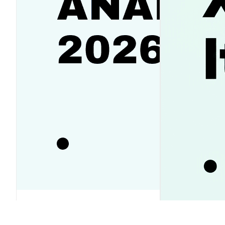
SanDisk（SNDK）株価予想2026-
2030｜反発か下落か徹底ガイド