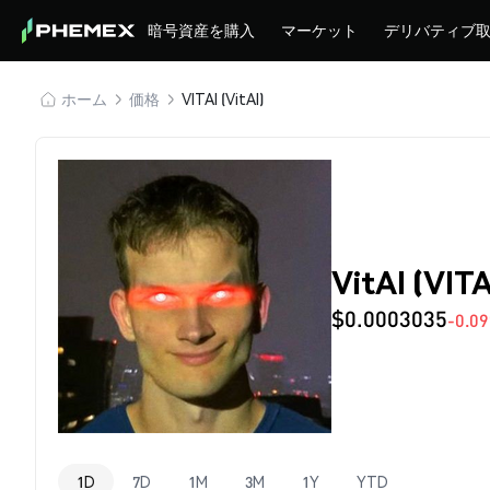
暗号資産を購入
マーケット
デリバティブ
ホーム
価格
VITAI (VitAI)
VitAI (VIT
$0.0003035
-0.0
1D
7D
1M
3M
1Y
YTD