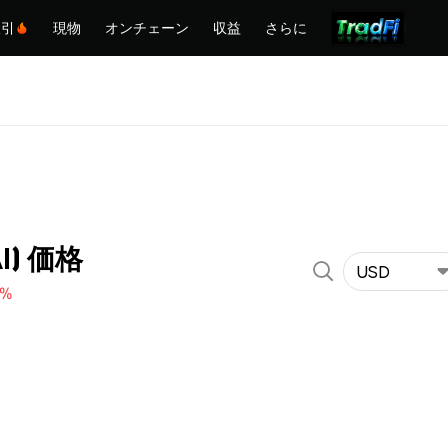
取引
現物
オンチェーン
収益
さらに
AI) 価格
USD
9%