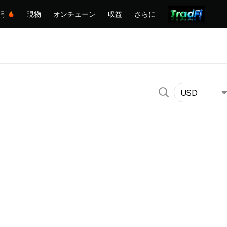
取引
現物
オンチェーン
収益
さらに
USD