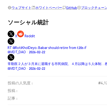
ウェブサイト
ホワイトペーパー
ブロックチェーン E
GitHub
ソーシャル統計
X
Reddit
RT @RotiKholDeyo: Babar should retire from t20s if
@VIDT_DAO · 2026-02-22
常勤医２人が３月末に退職する市民病院、４月以降は５人体制…救
@VIDT_DAO · 2026-02-22
投稿の人気度 :
#4,1
投稿 :
記事 :