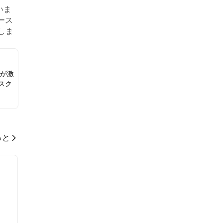
いま
ース
示しま
争が激
スク
っと