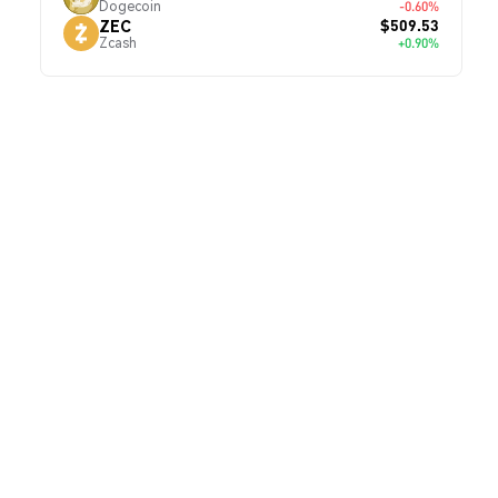
Dogecoin
-0.60%
$509.53
ZEC
Zcash
+0.90%