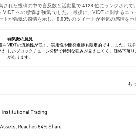
収集された投稿の中で言及数と活動量で 4128 位にランクされて
IDT への感情は 強気 でした。 最後に、VIDT に関するニュ
 のツイートが強気の感情を示し、0.00% のツイートが弱気の感情を
でした。 これらの感情分析は 2 件のツイートに基づいています。
弱気派の意見
護を
VIDTの流動性が低く、実用性や開発進捗も限定的です。また、競
考え
しいブロックチェーン分野で特別な強みが見えにくく、価格下落リ
があります。
も
Institutional Trading
 Assets, Reaches 54% Share