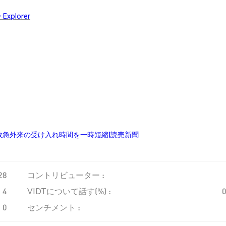
xplorer
急外来の受け入れ時間を一時短縮(読売新聞
28
コントリビューター :
4
VIDTについて話す(%) :
0
センチメント :