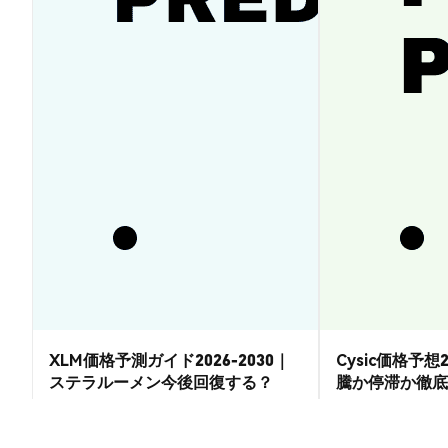
XLM価格予測ガイド2026-2030｜
Cysic価格予想2
ステラルーメン今後回復する？
騰か停滞か徹底
市場洞察
市場洞察
2026-08-07
|
15-20分