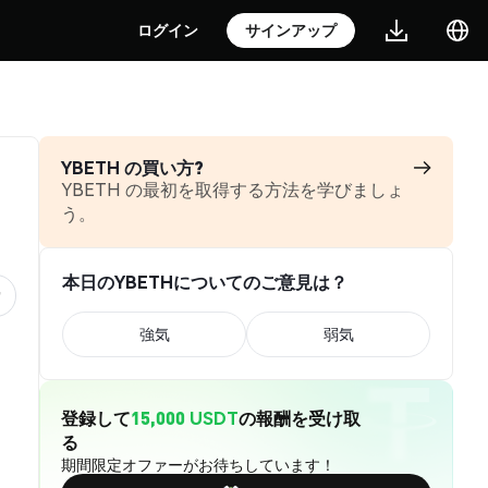
ログイン
サインアップ
YBETH の買い方?
YBETH の最初を取得する方法を学びましょ
う。
本日のYBETHについてのご意見は？
強気
弱気
登録して
15,000 USDT
の報酬を受け取
る
期間限定オファーがお待ちしています！