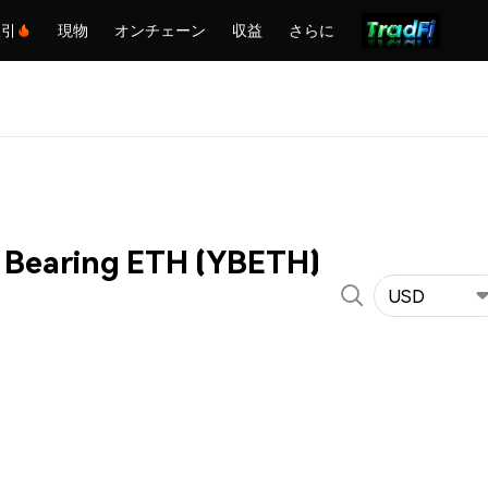
取引
現物
オンチェーン
収益
さらに
d Bearing ETH (YBETH)
USD