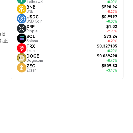
TetherUS
+0.00%
$590.94
BNB
BNB
-0.20%
$0.9997
USDC
USD Coin
+0.00%
$1.02
XRP
Ripple
-2.90%
ld
$73.24
SOL
も正
Solana
-0.20%
$0.327185
TRX
Tron
+0.20%
$0.069498
DOGE
Dogecoin
+0.40%
$509.83
ZEC
Zcash
+3.10%