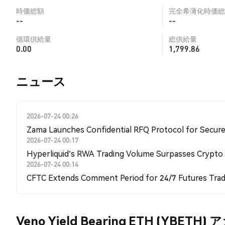
時価総額
完全希薄化時価総
--
--
循環供給量
総供給量
0.00
1,799.86
​​ニュース​​
2026-07-24 00:26
Zama Launches Confidential RFQ Protocol for Secure 
2026-07-24 00:17
Hyperliquid's RWA Trading Volume Surpasses Crypto
2026-07-24 00:14
CFTC Extends Comment Period for 24/7 Futures Trad
Veno Yield Bearing ETH (YBETH