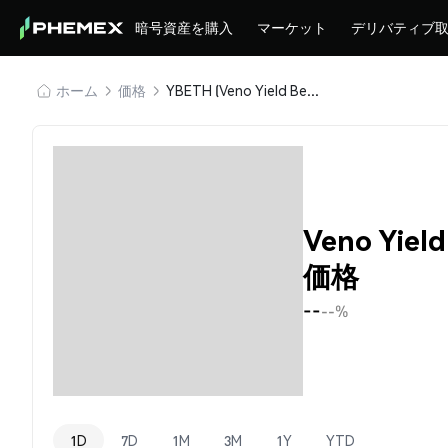
暗号資産を購入
マーケット
デリバティブ
ホーム
価格
YBETH (Veno Yield Bearing ETH)
Veno Yiel
価格
--
--%
1D
7D
1M
3M
1Y
YTD