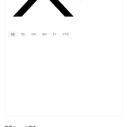
1D
7D
1M
3M
1Y
YTD