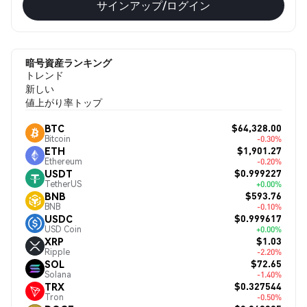
サインアップ/ログイン
暗号資産ランキング
トレンド
新しい
値上がり率トップ
$64,328.00
BTC
Bitcoin
-0.30%
$1,901.27
ETH
Ethereum
-0.20%
$0.999227
USDT
TetherUS
+0.00%
$593.76
BNB
BNB
-0.10%
$0.999617
USDC
USD Coin
+0.00%
$1.03
XRP
Ripple
-2.20%
$72.65
SOL
Solana
-1.40%
$0.327544
TRX
Tron
-0.50%