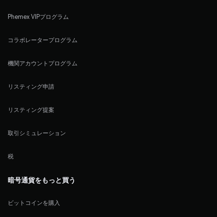
Phemex VIPプログラム
コラボレータープログラム
機関アカウントプログラム
リスティング申請
リスティング提案
取引シミュレーション
税
暗号通貨をもっと買う
ビットコインを購入