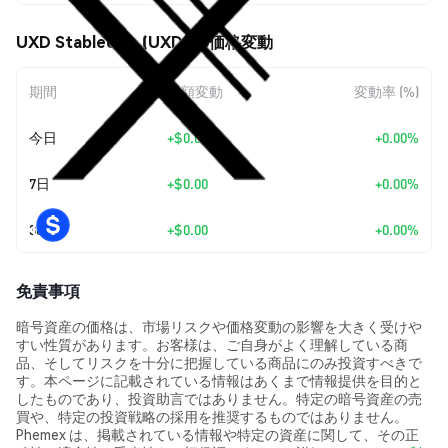
UXD Stablecoin (UXD) の価格変動
期間
金額変動
変動率 (%)
今日
+
$0.00
+0.00%
7日
+
$0.00
+0.00%
30日
+
$0.00
+0.00%
免責事項
暗号資産の価格は、市場リスクや価格変動の影響を大きく受けや
すい性質があります。お客様は、ご自身がよく理解している商
品、そしてリスクを十分に把握している商品にのみ投資すべきで
す。本ページに記載されている情報はあくまで情報提供を目的と
したものであり、投資助言ではありません。特定の暗号資産の売
買や、特定の投資戦略の採用を推奨するものではありません。
Phemex は、掲載されている情報や特定の資産に関して、その正