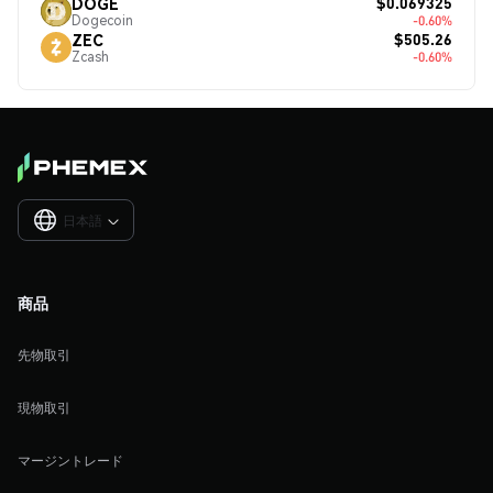
$0.069325
DOGE
Dogecoin
-0.60%
$505.26
ZEC
Zcash
-0.60%
日本語

商品
先物取引
現物取引
マージントレード