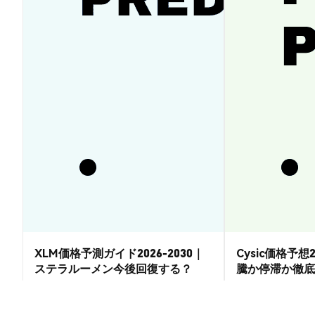
XLM価格予測ガイド2026-2030｜
Cysic価格予想2
ステラルーメン今後回復する？
騰か停滞か徹底
市場洞察
市場洞察
2026-08-07
|
15-20分