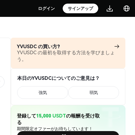
ログイン
サインアップ
YVUSDC の買い方?
YVUSDC の最初を取得する方法を学びましょ
う。
本日のYVUSDCについてのご意見は？
強気
弱気
登録して
15,000 USDT
の報酬を受け取
る
期間限定オファーがお待ちしています！