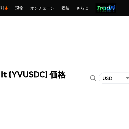
取引
現物
オンチェーン
収益
さらに
ult (YVUSDC) 価格
USD