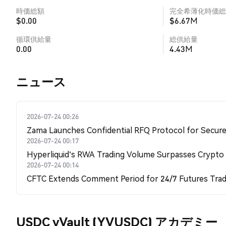
時価総額
完全希薄化時価総
$0.00
$6.67M
循環供給量
総供給量
0.00
4.43M
​​ニュース​​
2026-07-24 00:26
Zama Launches Confidential RFQ Protocol for Secure 
2026-07-24 00:17
Hyperliquid's RWA Trading Volume Surpasses Crypto
2026-07-24 00:14
CFTC Extends Comment Period for 24/7 Futures Trad
USDC yVault (YVUSDC) アカデミー