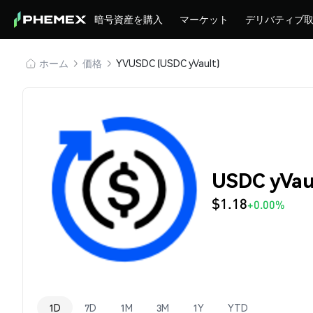
暗号資産を購入
マーケット
デリバティブ
ホーム
価格
YVUSDC (USDC yVault)
USDC yVa
$1.18
+0.00%
1D
7D
1M
3M
1Y
YTD