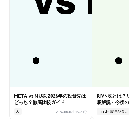
META vs MU株 2026年の投資先は
RIVN株とは
どっち？徹底比較ガイド
底解説・今後の
AI
TradFi(従来型金融)
2026-08-07
|
15-20分