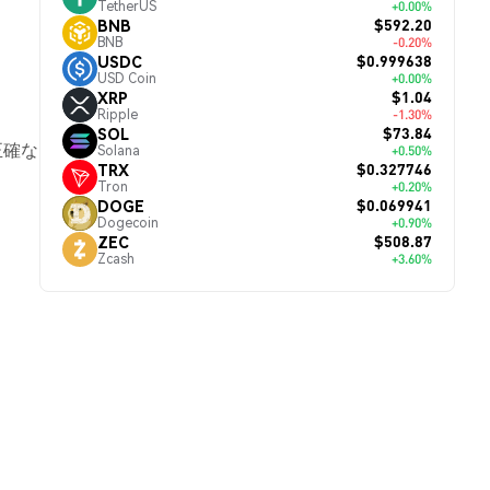
TetherUS
+0.00%
$592.20
BNB
BNB
-0.20%
$0.999638
USDC
USD Coin
+0.00%
$1.04
XRP
Ripple
-1.30%
$73.84
SOL
正確な
Solana
+0.50%
$0.327746
TRX
Tron
+0.20%
$0.069941
DOGE
Dogecoin
+0.90%
$508.87
ZEC
Zcash
+3.60%