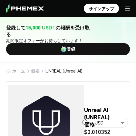
サインアップ
登録して
15,000 USDT
の報酬を受け取
る
期間限定オファーがお待ちしています！
登録
ホーム
価格
UNREAL (Unreal AI)
Unreal AI
(UNREAL)
USD
価格
$0.010352
--