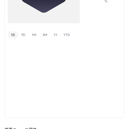
%
1D
7D
1M
3M
1Y
YTD