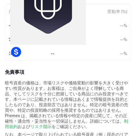
期間
金額変動
変動率 (%)
今日
--
--%
7日
--
--%
30日
--
--%
免責事項
暗号資産の価格は、市場リスクや価格変動の影響を大きく受けや
すい性質があります。お客様は、ご自身がよく理解している商
品、そしてリスクを十分に把握している商品にのみ投資すべきで
す。本ページに記載されている情報はあくまで情報提供を目的と
したものであり、投資助言ではありません。特定の暗号資産の売
買や、特定の投資戦略の採用を推奨するものではありません。
Phemex は、掲載されている情報や特定の資産に関して、その正
確性・適合性・妥当性を一切保証しません。詳細については、
利
用規約
および
リスク開示
をご確認ください。
なお、本ページで取り上げられている暗号資産（例：現在のリア