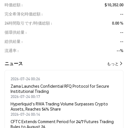
時価総額
$10,352.00
完全希薄化時価総額
--
24時間取引です/時価総額
0.00 %
循環供給量
--
総供給量
--
流通率
--%
​​ニュース​​
もっと
2026-07-24 00:26
Zama Launches Confidential RFQ Protocol for Secure
Institutional Trading
2026-07-24 00:17
Hyperliquid's RWA Trading Volume Surpasses Crypto
Assets, Reaches 54% Share
2026-07-24 00:14
CFTC Extends Comment Period for 24/7 Futures Trading
Rules to August 26