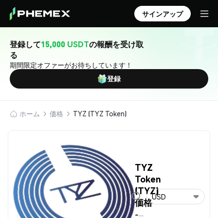
サインアップ
登録して
15,000 USDT
の報酬を受け取
る
期間限定オファーがお待ちしています！
登録
ホーム
価格
TYZ (TYZ Token)
TYZ
Token
(TYZ)
USD
価格
-
--