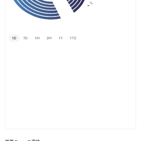
%
-
1D
7D
1M
3M
1Y
YTD