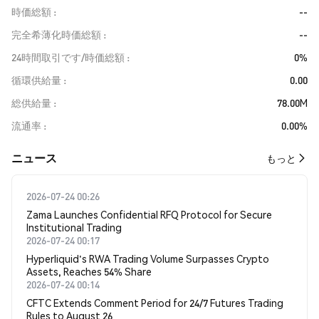
時価総額
--
完全希薄化時価総額
--
24時間取引です/時価総額
0%
循環供給量
0.00
総供給量
78.00M
流通率
0.00%
​​ニュース​​
もっと
2026-07-24 00:26
Zama Launches Confidential RFQ Protocol for Secure
Institutional Trading
2026-07-24 00:17
Hyperliquid's RWA Trading Volume Surpasses Crypto
Assets, Reaches 54% Share
2026-07-24 00:14
CFTC Extends Comment Period for 24/7 Futures Trading
Rules to August 26