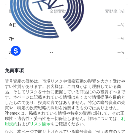
期間
金額変動
変動率 (%)
今日
--
--%
7日
--
--%
30日
--
--%
免責事項
暗号資産の価格は、市場リスクや価格変動の影響を大きく受けや
すい性質があります。お客様は、ご自身がよく理解している商
品、そしてリスクを十分に把握している商品にのみ投資すべきで
す。本ページに記載されている情報はあくまで情報提供を目的と
したものであり、投資助言ではありません。特定の暗号資産の売
買や、特定の投資戦略の採用を推奨するものではありません。
Phemex は、掲載されている情報や特定の資産に関して、その正
確性・適合性・妥当性を一切保証しません。詳細については、
利
用規約
および
リスク開示
をご確認ください。
なお、本ページで取り上げられている暗号資産（例：現在のリア