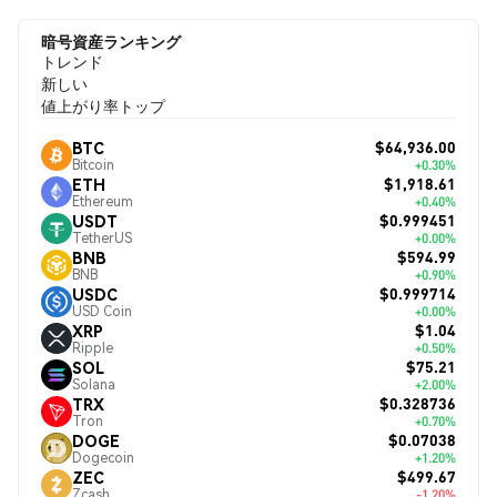
暗号資産ランキング
トレンド
新しい
値上がり率トップ
$64,936.00
BTC
Bitcoin
+0.30%
$1,918.61
ETH
Ethereum
+0.40%
$0.999451
USDT
TetherUS
+0.00%
$594.99
BNB
BNB
+0.90%
$0.999714
USDC
USD Coin
+0.00%
$1.04
XRP
Ripple
+0.50%
$75.21
SOL
Solana
+2.00%
$0.328736
TRX
Tron
+0.70%
$0.07038
DOGE
Dogecoin
+1.20%
$499.67
ZEC
Zcash
-1.20%