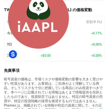
TWIN ASSET TOKEN iAAPL (IAAPL) の価格変動
期間
金額変動
変動率 (%)
今日
+
$0.247609
+0.11%
7日
+
$0.00
+0.00%
30日
+
$0.00
+0.00%
免責事項
暗号資産の価格は、市場リスクや価格変動の影響を大きく受けや
すい性質があります。お客様は、ご自身がよく理解している商
品、そしてリスクを十分に把握している商品にのみ投資すべきで
す。本ページに記載されている情報はあくまで情報提供を目的と
したものであり、投資助言ではありません。特定の暗号資産の売
買や、特定の投資戦略の採用を推奨するものではありません。
Phemex は、掲載されている情報や特定の資産に関して、その正