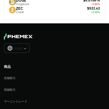
$0.070614
DOGE
Dogecoin
-0.80%
$522.42
ZEC
Zcash
+3.30%
日本語

商品
先物取引
現物取引
マージントレード