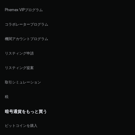
Phemex VIPプログラム
コラボレータープログラム
機関アカウントプログラム
リスティング申請
リスティング提案
取引シミュレーション
税
暗号通貨をもっと買う
ビットコインを購入