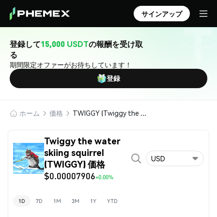
サインアップ
登録して
15,000 USDT
の報酬を受け取
る
期間限定オファーがお待ちしています！
登録
ホーム
価格
TWIGGY (Twiggy the water skiing squirrel)
Twiggy the water
skiing squirrel
USD
(TWIGGY) 価格
$0.00007906
+0.00%
1D
7D
1M
3M
1Y
YTD