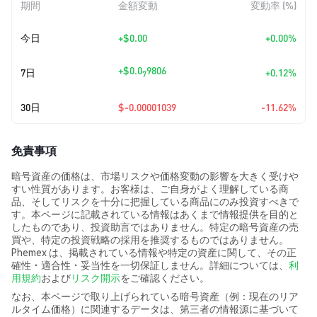
期間
金額変動
変動率 (%)
今日
+
$0.00
+0.00%
+
$0.0
9806
7日
+0.12%
7
30日
$-0.00001039
-11.62%
免責事項
暗号資産の価格は、市場リスクや価格変動の影響を大きく受けや
すい性質があります。お客様は、ご自身がよく理解している商
品、そしてリスクを十分に把握している商品にのみ投資すべきで
す。本ページに記載されている情報はあくまで情報提供を目的と
したものであり、投資助言ではありません。特定の暗号資産の売
買や、特定の投資戦略の採用を推奨するものではありません。
Phemex は、掲載されている情報や特定の資産に関して、その正
確性・適合性・妥当性を一切保証しません。詳細については、
利
用規約
および
リスク開示
をご確認ください。
なお、本ページで取り上げられている暗号資産（例：現在のリア
ルタイム価格）に関連するデータは、第三者の情報源に基づいて