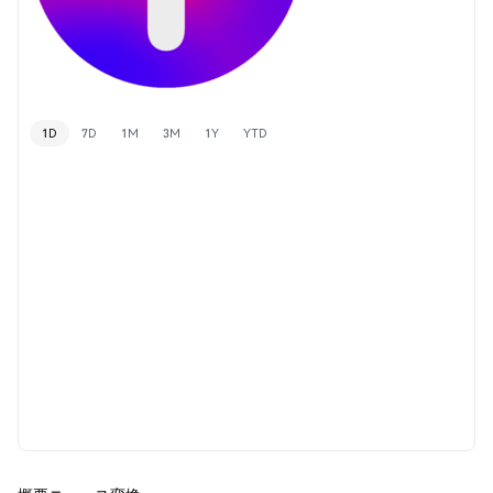
1D
7D
1M
3M
1Y
YTD