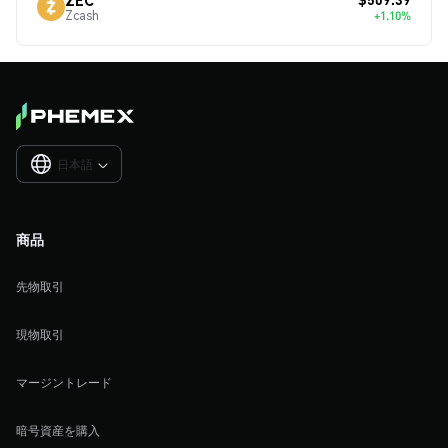
Zcash
+1.10%
日本語

商品
先物取引
現物取引
マージントレード
暗号資産を購入