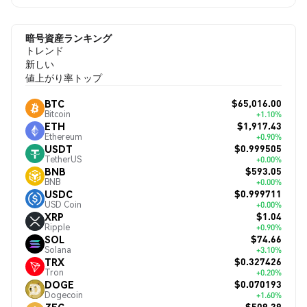
暗号資産ランキング
トレンド
新しい
値上がり率トップ
$65,016.00
BTC
Bitcoin
+1.10%
$1,917.43
ETH
Ethereum
+0.90%
$0.999505
USDT
TetherUS
+0.00%
$593.05
BNB
BNB
+0.00%
$0.999711
USDC
USD Coin
+0.00%
$1.04
XRP
Ripple
+0.90%
$74.66
SOL
Solana
+3.10%
$0.327426
TRX
Tron
+0.20%
$0.070193
DOGE
Dogecoin
+1.60%
$509.39
ZEC