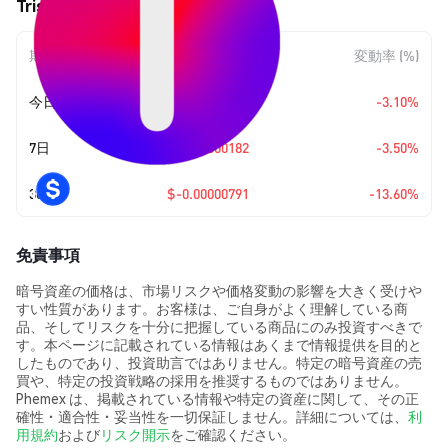
Trisolaris (TRI) の価格変動
期間
金額変動
変動率 (%)
今日
$-0.00000161
-3.10%
7日
$-0.00000182
-3.50%
30日
$-0.00000791
-13.60%
免責事項
暗号資産の価格は、市場リスクや価格変動の影響を大きく受けや
すい性質があります。お客様は、ご自身がよく理解している商
品、そしてリスクを十分に把握している商品にのみ投資すべきで
す。本ページに記載されている情報はあくまで情報提供を目的と
したものであり、投資助言ではありません。特定の暗号資産の売
買や、特定の投資戦略の採用を推奨するものではありません。
Phemex は、掲載されている情報や特定の資産に関して、その正
確性・適合性・妥当性を一切保証しません。詳細については、
利
用規約
および
リスク開示
をご確認ください。